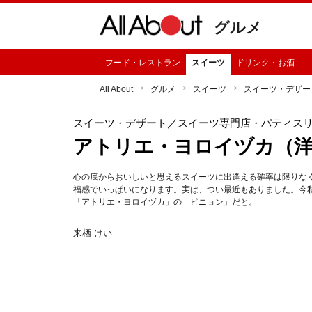
グルメ
フード・レストラン
スイーツ
ドリンク・お酒
All About
グルメ
スイーツ
スイーツ・デザー
スイーツ・デザート
／スイーツ専門店・パティス
アトリエ・ヨロイヅカ（洋
心の底からおいしいと思えるスイーツに出逢える確率は限りな
福感でいっぱいになります。実は、つい最近もありました。今
「アトリエ・ヨロイヅカ」の「ピニョン」だと。
来栖 けい