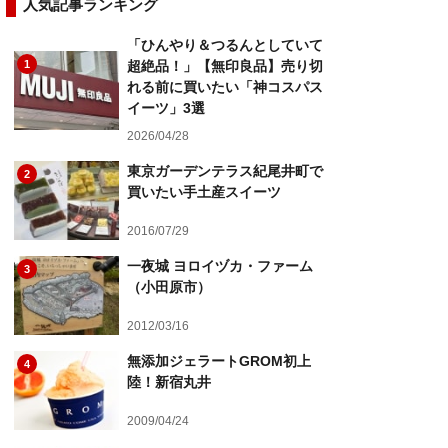
人気記事ランキング
「ひんやり＆つるんとしていて
1
超絶品！」【無印良品】売り切
れる前に買いたい「神コスパス
イーツ」3選
2026/04/28
東京ガーデンテラス紀尾井町で
2
買いたい手土産スイーツ
2016/07/29
一夜城 ヨロイヅカ・ファーム
3
（小田原市）
2012/03/16
無添加ジェラートGROM初上
4
陸！新宿丸井
2009/04/24