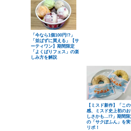
「今なら1個100円!?」
「並ばずに買える」【サ
ーティワン】期間限定
「よくばりフェス」の楽
しみ方を解説
【ミスド新作】「この
感、ミスド史上初のお
しさかも…!?」期間限
の「サクぽふん」を実
リポ！