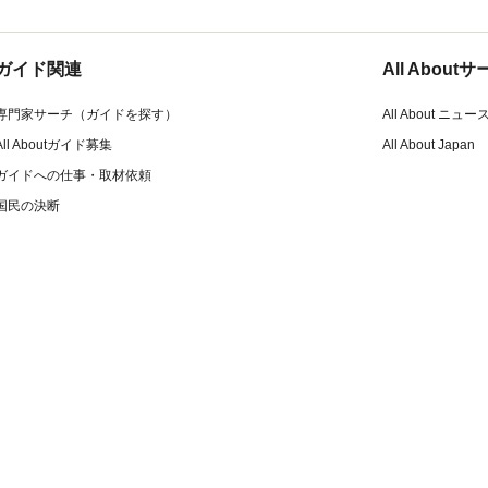
ガイド関連
All Abou
専門家サーチ（ガイドを探す）
All About ニュー
All Aboutガイド募集
All About Japan
ガイドへの仕事・取材依頼
国民の決断