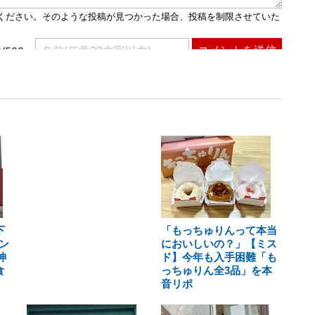
下
「もっちゅりんって本当
ン
においしいの？」【ミス
神
ド】今年も入手困難「も
食
っちゅりん全3品」を本
音リポ