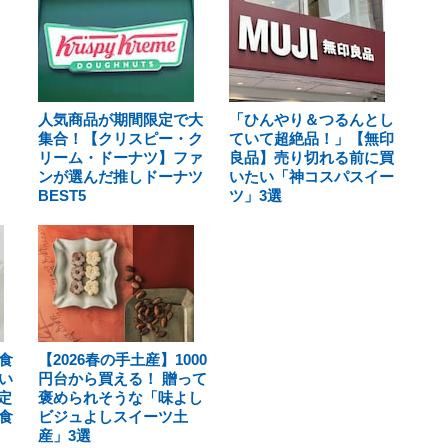
人気商品が期間限定で大
「ひんやり＆つるんとし
集合！【クリスピー・ク
ていて超絶品！」【無印
リーム・ドーナツ】ファ
良品】売り切れる前に買
ンが選んだ推しドーナツ
いたい「神コスパスイー
BEST5
ツ」3選
食
【2026春の手土産】1000
い
円台から買える！ 贈って
定
褒められそうな「味よし
食
ビジュよしスイーツ土
産」3選