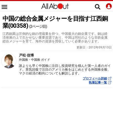
中国の総合金属メジャーを目指す江西銅
業(00358)
(2ページ目)
江西銅業は圧倒的な銅の埋蔵量を持つ、中国最大の銅企業です。銅は経
済発展の上で欠かせない重要資源であり、中国は同社のような非鉄金属
総合メジャーを育て、海外の資源を買収していく必要があります。
更新日：
2012年09月13日
戸松 信博
外国株・中国株 ガイド
誰よりも早く中国株に注目し投資研究を積んだ第一人者のガイ
ド。景気回復で注目のアメリカ株をはじめとする外国株全般、
マクロ経済の動向についても解説します。
プロフィール詳細
執筆記事一覧