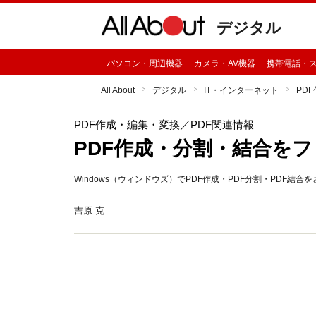
デジタル
パソコン・周辺機器
カメラ・AV機器
携帯電話・
All About
デジタル
IT・インターネット
PD
PDF作成・編集・変換
／PDF関連情報
PDF作成・分割・結合を
Windows（ウィンドウズ）でPDF作成・PDF分割・PDF結
吉原 克