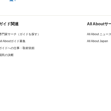
ガイド関連
All Abou
専門家サーチ（ガイドを探す）
All About ニュー
All Aboutガイド募集
All About Japan
ガイドへの仕事・取材依頼
国民の決断