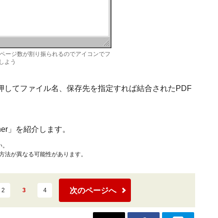
とページ数が割り振られるのでアイコンでフ
しよう
押してファイル名、保存先を指定すれば結合されたPDF
gner」を紹介します。
い。
作方法が異なる可能性があります。
次のページへ
2
3
4