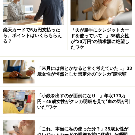
これらの保険を適用してもらうには、事が起きてから一
定期日以内にカード会社に連絡して申請書をださなけれ
ばなりません。その際も必ず必要といわれる書類があり
ますから、事前にカード会社に問い合わせておくのがよ
楽天カードで5万円支払った
「夫が勝手にクレジットカー
いでしょう。
ら、ポイントはいくらもらえ
ドを使っていて…」35歳女性
る？
が“30万円”の請求額に絶望し
たワケ
申し立てした前後60日間の不正利用は補償
「来月には何とかなると甘く考えていた…」33
歳女性が愕然とした想定外の“クレカ”請求額
してくれるカード盗難保険
最後に忘れてならないのはもっとも基本的な盗難保険で
「小銭を出すのが面倒になり…」年収170万
円・48歳女性がクレカ明細を見て“血の気が引
す。カードを盗まれたり、落としたりして不正に使われ
いた”ワケ
た時に損害額の申し立てから遡って60日間は被害を弁償
してくれます。年会費無料の一部のカードを除いてほと
んどのカードはこの保険に入っていますから、もしもの
「これ、本当に私の使った分？」35歳女性が
クレジットカードの明細を前に猛省した瞬間