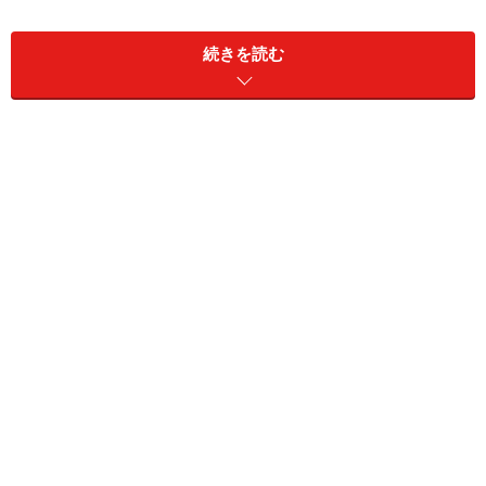
続きを読む
商品が壊れた時に補償してくれるショッピ
ングプロテクション（動産総合保険）
海外旅行傷害保険の他に、そのカードで買った商品が壊
れた場合にその金額を補償してくれるショッピングプロ
テクション（動産総合保険）という保険もあります。こ
れも各社のゴールドカードに付帯していたのですが、最
近では流通系カードをはじめかなり多くのカードに付く
ようになっています。補償額は年間50万円が一般的です
が、300万円といったところもあります。
ただ、この保険もカードで購入すればすべて対象になる
とは限らず、カード会社によっては、海外での買い物に