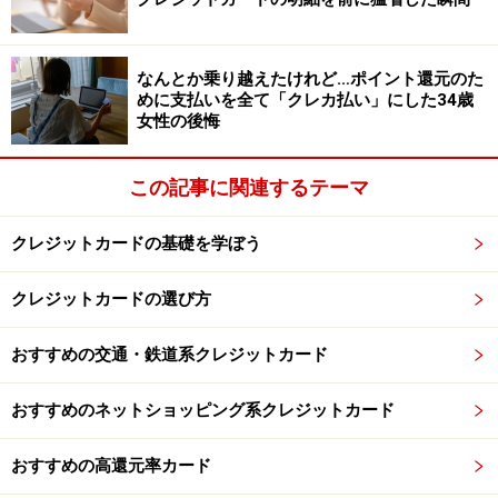
時は活用してください。
なんとか乗り越えたけれど…ポイント還元のた
※記事内容は執筆時点のものです。最新の内容をご確認くださ
めに支払いを全て「クレカ払い」にした34歳
い。
女性の後悔
本記事の内容は一般的な情報提供を目的としており、特定の金融
商品や投資行動を推奨するものではありません。
投資や資産運用に関する最終的なご判断はご自身の責任において
この記事に関連するテーマ
行ってください。
掲載情報の正確性・完全性については十分に配慮しております
が、その内容を保証するものではなく、これに基づく損失・損害
クレジットカードの基礎を学ぼう
などについて当社は一切の責任を負いません。
最新の情報や詳細については、必ず各金融機関やサービス提供者
の公式情報をご確認ください。
クレジットカードの選び方
【編集部からのお知らせ】
おすすめの交通・鉄道系クレジットカード
・「家計」について、
アンケート（2026/8/31まで）
を実施
中です！
※抽選で20名にAmazonギフト券1000円分プレゼント
おすすめのネットショッピング系クレジットカード
※謝礼付きの限定アンケートやモニター企画に参加が可能に
なります
おすすめの高還元率カード