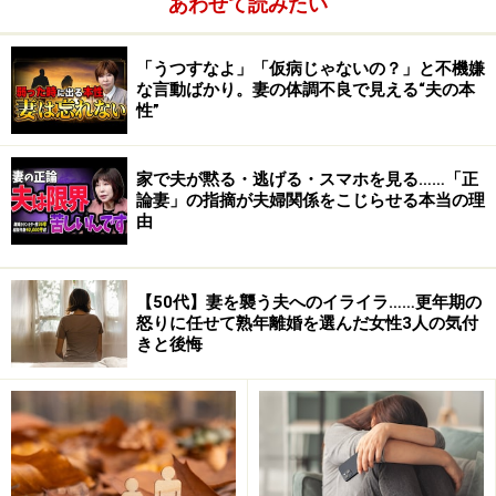
あわせて読みたい
「うつすなよ」「仮病じゃないの？」と不機嫌
な言動ばかり。妻の体調不良で見える“夫の本
性”
家で夫が黙る・逃げる・スマホを見る……「正
論妻」の指摘が夫婦関係をこじらせる本当の理
由
【50代】妻を襲う夫へのイライラ……更年期の
怒りに任せて熟年離婚を選んだ女性3人の気付
きと後悔