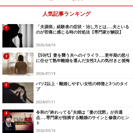
人気記事ランキング
「夫源病」経験者の症状・治し方とは……夫といる
1
のが苦痛に感じる時の対処法【専門家が解説】
2026/04/10
【50代】妻を襲う夫へのイライラ……更年期の怒り
2
に任せて熟年離婚を選んだ女性3人の気付きと後悔
2026/07/19
バツ2以上・離婚しやすい女性の特徴と3つのタイ
3
プ
2024/07/11
令和の“終わってる”夫婦は「妻の沈黙」が共通
4
点……専門家が指摘する離婚のサインと修復のヒン
ト
2026/03/16