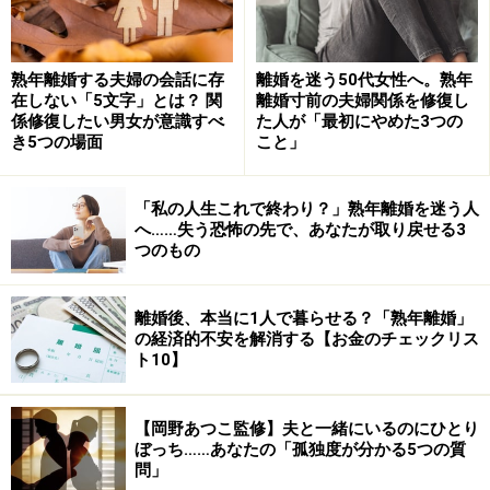
熟年離婚する夫婦の会話に存
離婚を迷う50代女性へ。熟年
在しない「5文字」とは？ 関
離婚寸前の夫婦関係を修復し
係修復したい男女が意識すべ
た人が「最初にやめた3つの
き5つの場面
こと」
「私の人生これで終わり？」熟年離婚を迷う人
へ……失う恐怖の先で、あなたが取り戻せる3
つのもの
離婚後、本当に1人で暮らせる？「熟年離婚」
の経済的不安を解消する【お金のチェックリス
ト10】
【岡野あつこ監修】夫と一緒にいるのにひとり
ぼっち……あなたの「孤独度が分かる5つの質
問」