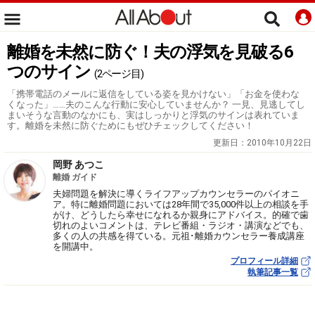
離婚を未然に防ぐ！夫の浮気を見破る6
つのサイン
(2ページ目)
「携帯電話のメールに返信をしている姿を見かけない」「お金を使わな
くなった」……夫のこんな行動に安心していませんか？ 一見、見逃してし
まいそうな言動のなかにも、実はしっかりと浮気のサインは表れていま
す。離婚を未然に防ぐためにもぜひチェックしてください！
更新日：
2010年10月22日
岡野 あつこ
離婚 ガイド
夫婦問題を解決に導くライフアップカウンセラーのパイオニ
ア。特に離婚問題においては28年間で35,000件以上の相談を手
がけ、どうしたら幸せになれるか親身にアドバイス。的確で歯
切れのよいコメントは、テレビ番組・ラジオ・講演などでも、
多くの人の共感を得ている。元祖･離婚カウンセラー養成講座
を開講中。
プロフィール詳細
執筆記事一覧