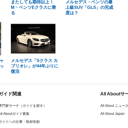
またしても期待以上！
メルセデス・ベンツの最
M・ベンツEクラスに乗
上級SUV「GLS」の完成
る
度は？
ャ
メルセデス「Sクラス カ
っ
ブリオレ」が44年ぶりに
復活
ガイド関連
All Abou
専門家サーチ（ガイドを探す）
All About ニュー
All Aboutガイド募集
All About Japan
ガイドへの仕事・取材依頼