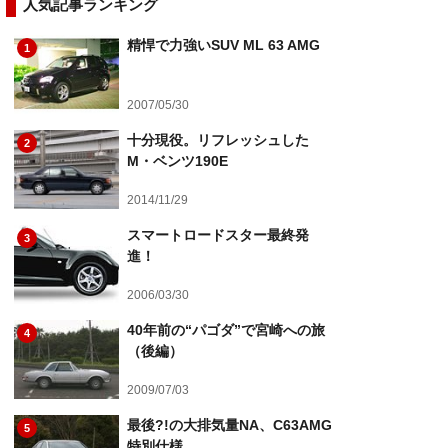
人気記事ランキング
精悍で力強いSUV ML 63 AMG
1
2007/05/30
十分現役。リフレッシュした
2
M・ベンツ190E
2014/11/29
スマートロードスター最終発
3
進！
2006/03/30
40年前の“パゴダ”で宮崎への旅
4
（後編）
2009/07/03
最後?!の大排気量NA、C63AMG
5
特別仕様