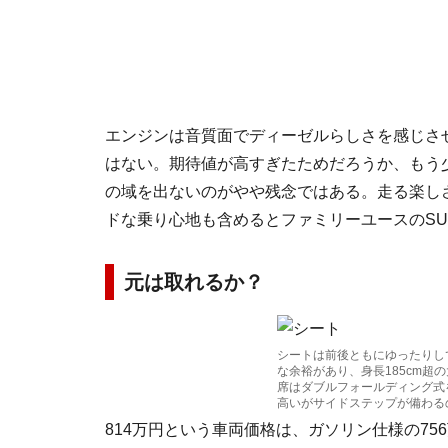
エンジンは音質面でディーゼルらしさを感じさ
はない。期待値が高すぎたためだろうか、もう
の域を出ないのがやや残念ではある。走る楽し
ドな乗り心地も含めるとファミリーユースのS
元は取れるか？
シートは前後ともにゆったりし
な余裕があり、身長185cm超
席はダブルフォールディング式
高いがサイドステップが備わる
814万円という車両価格は、ガソリン仕様の75