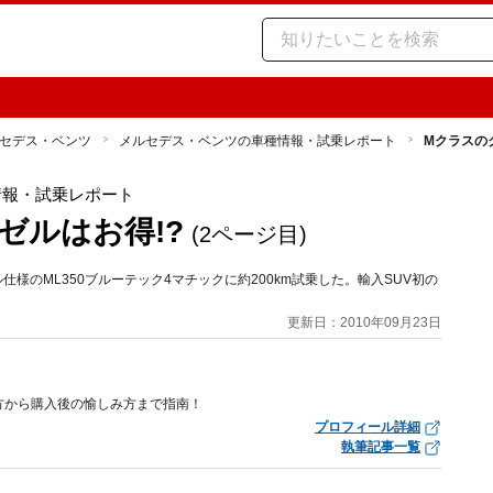
セデス・ベンツ
メルセデス・ベンツの車種情報・試乗レポート
Mクラスの
情報・試乗レポート
ゼルはお得!?
(2ページ目)
のML350ブルーテック4マチックに約200km試乗した。輸入SUV初の
更新日：2010年09月23日
方から購入後の愉しみ方まで指南！
プロフィール詳細
執筆記事一覧