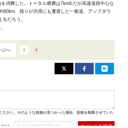
油を消費した。トータル燃費は7km/Lだが高速道路中心な
が約80km、残りが渋滞にも遭遇した一般道、アップダウ
えるだろう。
い。
ージへ
1
2