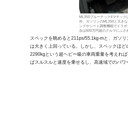
ML350ブルーテック4マチッ
外、ガソリンのML350と大き
ングやシート調整機能でドラポ
合は800万円超のクルマにふさ
スペックを眺めると211ps/55.1kg-mと、ガソ
は大きく上回っている。しかし、スペックほど
2290kgという超ヘビー級の車両重量を考え
ばスルスルと速度を乗せるし、高速域でのパワ