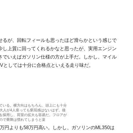
せるが、回転フィールも思ったほど滑らかという感じで
少し上質に回ってくれるかなと思ったが、実用エンジン
さでいえばガソリン仕様の方が上手だ。しかし、マイル
UVとしては十分に合格点といえる走り味だ。
ている。横方向はもちろん、頭上にも十分
の大人が4人座っても窮屈感はないはず。後
を採用し、荷室の拡大も容易だ。フロアが
ので乗降は慣れてしまうと楽
6万円よりも58万円高い。しかし、ガソリンのML350は