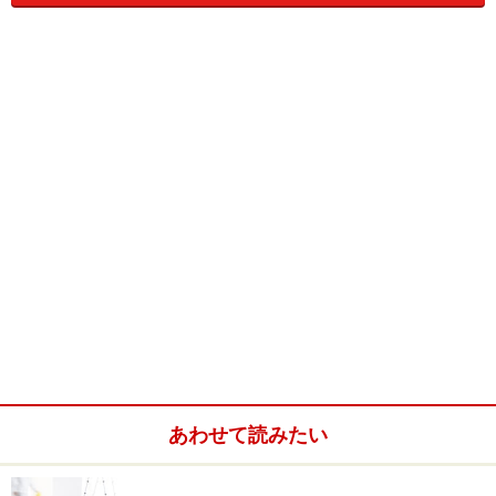
【外壁塗装費用の概算相場】住まいの大きさ・形状の他、塗
装の種類によって、価格帯が大きく異なります。
（条件）仮設足場、養生シート、高圧洗浄、下地調整、
外壁塗装、屋根塗装、破風板（※1）・軒天井（※2）塗装
含む。
※1 破風板…屋根の垂木を隠すように取り付けられた厚い板のこと。
※2 軒天井（軒天）…軒先の天井のこと。軒裏
ここで表記している平米単価は床面積（1Fの床面積）に
対して算出しています。業者によっては、延床面積（各
階の床面積を合計した面積。総床面積のこと）で算出し
ている場合もあります。そのため、延床面積で算出した
単価の方が床面積ベースで算出した単価より安く見えま
あわせて読みたい
すので、単純比較するときは確認が必要です。