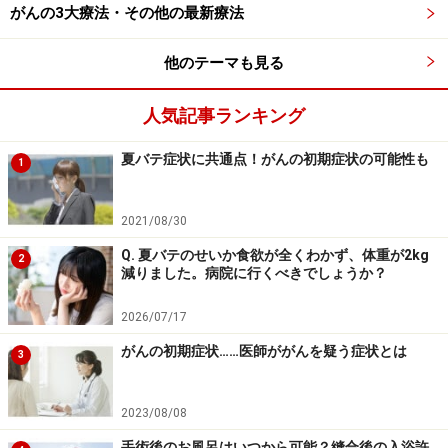
がんの3大療法・その他の最新療法
進歩によって、治療成績は上昇傾向にあります。
他のテーマも見る
そして、今、がんの治療においては、治療成績という最
終的な結果だけでなく、治療中そして、終末期の患者さ
人気記事ランキング
んの生活の質、生き方そのものの水準を向上させていく
夏バテ症状に共通点！がんの初期症状の可能性も
1
べきだというところに来ていると思います。
がんに伴う
不快な症状をとるための補完医療的な取り組み
が広まっ
てきているのも、その流れだと思います。
2021/08/30
Q. 夏バテのせいか食欲が全くわかず、体重が2kg
2
減りました。病院に行くべきでしょうか？
がんの緩和ケアについての情報は、こちらにも。
「緩和ケア」は最後の治療ではありません>>
2026/07/17
がんの痛みは我慢しなくて良いのです>>
がんの初期症状……医師ががんを疑う症状とは
3
大学病院で鍼治療!? 補完医療の最前線>>
2023/08/08
※記事内容は執筆時点のものです。最新の内容をご確認くださ
手術後のお風呂はいつから可能？縫合後の入浴許