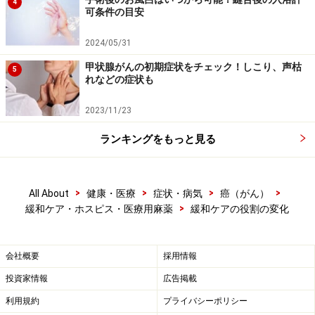
4
い。
可条件の目安
※当サイトにおける医師・医療従事者等による情報の提供は、診
断・治療行為ではありません。診断・治療を必要とする方は、適
2024/05/31
切な医療機関での受診をおすすめいたします。記事内容は執筆者
個人の見解によるものであり、全ての方への有効性を保証するも
甲状腺がんの初期症状をチェック！しこり、声枯
5
のではありません。当サイトで提供する情報に基づいて被ったい
れなどの症状も
かなる損害についても、当社、各ガイド、その他当社と契約した
情報提供者は一切の責任を負いかねます。
免責事項
2023/11/23
ランキングをもっと見る
>
>
>
>
All About
健康・医療
症状・病気
癌（がん）
>
緩和ケア・ホスピス・医療用麻薬
緩和ケアの役割の変化
会社概要
採用情報
投資家情報
広告掲載
利用規約
プライバシーポリシー