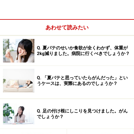
従来と異なり、最近では、がんを治療していくことと患者
さんの不快な症状をとることは、同時進行で行うべきだと
考えられています。
あわせて読みたい
がんの治療においては、痛みや閉塞症状などがんそのも
のによる症状の他に、抗がん剤・放射線治療による副作
Q. 夏バテのせいか食欲が全くわかず、体重が
用として現れる様々な不快な症状が患者さんに現れるこ
2kg減りました。病院に行くべきでしょうか？
とがあります。
以前は、まずは、積極的に完全治癒を目指した治療を徹
Q. 「夏バテと思っていたらがんだった」とい
うケースは、実際にあるのでしょうか？
底的に行うことが優先されてきました。もちろん、がん
の完治を目指すことは、患者さんと医療従事者が共有す
る大きな目標ですが、その中で、患者さんが感じる不快
な症状については、医療従事者も（結果的には）あまり
Q. 足の付け根にしこりを見つけました。がん
でしょうか？
目を向けず、患者さんご自身も「我慢しなくては」と感
じてこられた部分があります。