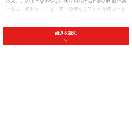
従来、このような不快な症状を和らげるための医療行為
である「緩和ケア」は、完全治癒を見込んだ治療ができ
なくなった患者さんに行われるものだと考えられ、医療
従事者も患者さんやそのご家族も、そのように捉えてき
続きを読む
た感じがあります。
しかし、がんに対する様々な治療法が確立され、現在も
進歩している中で、緩和ケアのあり方も大きく変わって
きたことをご存知でしょうか？
緩和ケアは治療の全ての段階で積極的に行
う