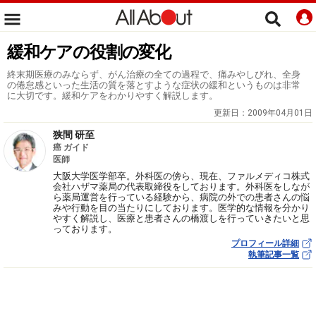
緩和ケアの役割の変化
終末期医療のみならず、がん治療の全ての過程で、痛みやしびれ、全身
の倦怠感といった生活の質を落とすような症状の緩和というものは非常
に大切です。緩和ケアをわかりやすく解説します。
更新日：
2009年04月01日
狭間 研至
癌 ガイド
医師
大阪大学医学部卒。外科医の傍ら、現在、ファルメディコ株式
会社ハザマ薬局の代表取締役をしております。外科医をしなが
ら薬局運営を行っている経験から、病院の外での患者さんの悩
みや行動を目の当たりにしております。医学的な情報を分かり
やすく解説し、医療と患者さんの橋渡しを行っていきたいと思
っております。
プロフィール詳細
執筆記事一覧