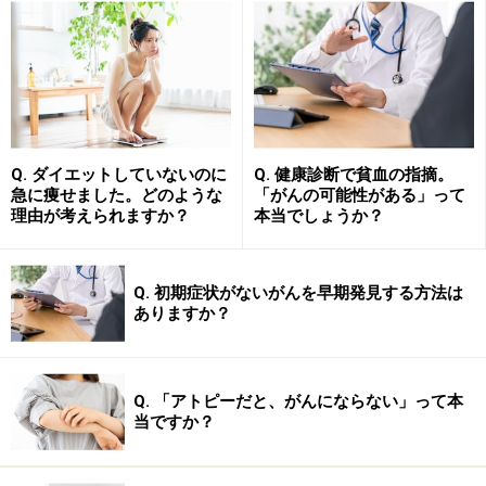
また、がん性疼痛に対する麻薬は、非常に有効かつ有用
な治療法ですが、医療用麻薬に対する誤解や、医療従事
者への緩和ケア教育が模索中だったこともあり、がん性
疼痛のコントロールが不十分な例があったことも事実で
す。
Q. ダイエットしていないのに
Q. 健康診断で貧血の指摘。
急に痩せました。どのような
「がんの可能性がある」って
理由が考えられますか？
本当でしょうか？
しかし、現在の指針では、緩和ケアは、がんが発見され
その治療が開始されると同時に、必要性があれば積極的
に行うという考え方になってきました。もちろん、初期
Q. 初期症状がないがんを早期発見する方法は
の状態であれば、完治を目指す治療の比率が高くなり、
ありますか？
終末期に近づけば緩和ケアの比率が高くなるというよう
に、時期によってその比率は異なりますが、両者を同時
進行で考えるということが周知徹底されるようになって
Q. 「アトピーだと、がんにならない」って本
当ですか？
きています。