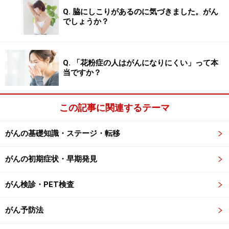
Q. 脇にしこりがあるのに気づきました。がん
でしょうか？
がん治療のこれから
Q. 「花粉症の人はがんになりにくい」って本
当ですか？
がんの罹患者数や、がんによって亡くなる患者さんの数の
増加が予想される日本では、がん治療のあり方、特に、終
末期のあり方は、医療従事者と患者さんとがよく話し合い
ながら、考えていくべき時期に入っていると思います。
この記事に関連するテーマ
本サイトでもご紹介しているように、ライフスタイルの
がんの基礎知識・ステージ・転移
変化による疾病構造の変化によって、日本はがんの罹患
者数、がんによる死亡者数は増加傾向にあり、今後も、
がんの初期症状・早期発見
当面は増え続けるだろうと予想されています。
がん検診・PET検査
がんの治療は、日進月歩であり、早期がんであれば十分
がん予防法
完治できるようになっただけでなく、進行がんについて
も、抗がん剤治療や放射線治療、また、外科手術療法の