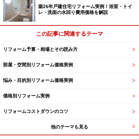
築26年戸建住宅リフォーム実例！浴室・トイ
（トイレ床面積0.5坪前後を想定）が必要になります。
レ・洗面の水回り費用価格を解説
この記事に関連するテーマ
トイレ室内の小さな手洗い器でオシャレに
リフォーム予算・相場とその読み方
部屋・空間別リフォーム価格実例
狭いトイレ室内を広く活用するためには、手洗い器なども省
スペースのものを検討してみましょう。（画像提供：
悩み・目的別リフォーム価格実例
株式会社LIXIL
）
タンクレストイレでリフォームをする際に気になること
価格別リフォーム実例
の一つに、「手洗い」の問題があります。トイレと洗面
リフォームコストダウンのコツ
所が隣接していればいいのですが、トイレのタンク部に
付いていた手洗いを使用していた方にとっては、ちょっ
他のテーマも見る
と不便さを感じてしまうこともあります。