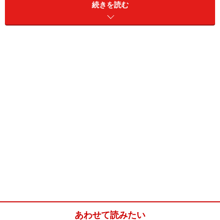
続きを読む
「タンクレストイレ」とは、トイレ便器背面の洗浄水を
ためておくタンクのない、すっきりとしたデザインのト
イレのこと。少し前までは「タンクレストイレ＝高級
品」のようなイメージがあり、なかなか手が出なかった
という方もいらっしゃるのではないでしょうか。
確かに昔ながらのタンク付トイレに比べれば、本体価格
あわせて読みたい
で5万～15万円程度高くなりますが、本体そのものの大