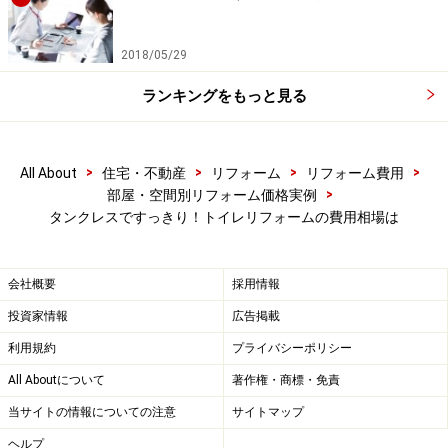
トイレ室内の壁面をタイルなどの建材で仕上げると、空間全
体が引き締まり、上品なサニタリー空間を演出することがで
きます。（画像提供：
株式会社LIXIL
）
2018/05/29
トイレ本体を新しくするだけではなく、床・壁・天井な
ランキングをもっと見る
どにも配慮して、もっとトイレ空間を斬新にコーディネ
ートしてみるのもオススメです。
>
>
>
>
All About
住宅・不動産
リフォーム
リフォーム費用
低価格かつ思い切った空間リニューアルを望むなら、
>
部屋・空間別リフォーム価格実例
様々なカラーやデザインが用意されているクッションフ
タンクレスですっきり！トイレリフォームの費用相場は
ロア（CF）やクロスを組み合わせる方法があります。ト
イレ便器を交換するタイミングに合わせて工事ができる
会社概要
採用情報
ので、0.5坪程度の空間を張り替えるだけならば、追加リ
投資家情報
広告掲載
フォーム費用は3万～5万円程度で済みます（床や壁の補
利用規約
プライバシーポリシー
修が必要な場合はさらに3万～5万円程度の工事費用が発
All Aboutについて
著作権・商標・免責
生します）。
当サイトの情報についての注意
サイトマップ
高級感のあるタイルで床と壁を仕上げるのであれば、8
ヘルプ