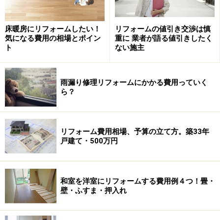
床暖房にリフォームしたい！
リフォームの値引き交渉は慎
気になる費用の相場とポイン
重に 業者が語る値引きしたく
ト
ない施主
雨漏り修理リフォームにかかる費用っていく
ら？
特に高齢者の方や女性の方に好評なのが、人を検知する
と自動的に便座フタが開く機能です。便座フタが不衛生
な気がして、なんとなく触りたくないという方だけでな
リフォーム費用相場、予算の立て方。築33年
く、足腰を痛めておられる方にとっては、前屈みになら
戸建て・500万円
ずともすぐに便座に腰掛けられるので、一つのバリアフ
リーアイテムとも言えるでしょう。
和室を洋室にリフォームする費用例４つ！畳・
壁・ふすま・押入れ
便器本体を交換するだけなら工期は約半日で、工事費用
も本体価格プラス2万～5万円前後で可能です。トイレ床
や給水管・排水管が傷んでいる場合は、別途3万～6万円