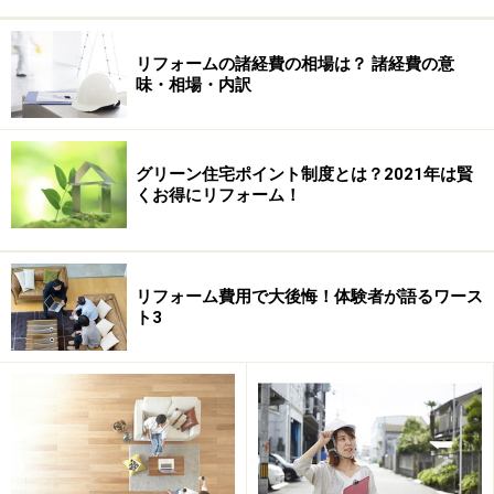
きさが小さくなるために、トイレ室内を大改装すること
なく、手軽にスペースを広げることができ、むしろ狭い
リフォームの諸経費の相場は？ 諸経費の意
味・相場・内訳
トイレ空間にはもってこいの住宅設備になりました。
同じように見える「タンクレストイレ」であっても、基
グリーン住宅ポイント制度とは？2021年は賢
本的な洗浄便座機能が付いているだけのものから、脱臭
くお得にリフォーム！
機能や除菌イオンを発生させる機能、部屋全体を暖房す
る機能があったりと、他の住宅設備商品と同様にグレー
ドが設定されていて、本体価格にして20万～40万円以上
リフォーム費用で大後悔！体験者が語るワース
という幅があります。
ト3