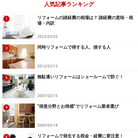
人気記事ランキング
そんな場合は、タンクレストイレ導入を機に、狭いトイ
レスペースでもコーナー部やトイレ側面壁などを上手に
リフォームの諸経費の相場は？ 諸経費の意味・相
1
場・内訳
活用して設置できる手洗い器を検討されてはいかがでし
ょうか。同時に給排水管の工事も必要にはなりますが、
2023/03/03
配管を露出させることなく上手に格納することができる
同時リフォームで得する人、損する人
2
タイプなら、工期が短くでき、工事費用も割安です。手
洗い器の本体価格は4万～10万円位（自動水栓タイプな
2012/03/13
ら10万～20万円）で、設置工事は2万～7万円程度です。
無駄遣いリフォームはショールームで防ぐ！
3
2007/02/15
プラス予算でトイレ室内を思いっきり模様
“得意分野とお得感”でリフォーム業者選び
4
替え
2009/09/18
リフォームで発生する税金・経費に要注意！
5