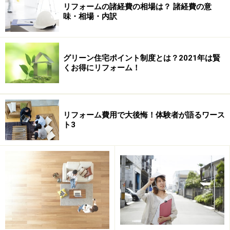
加え、各種ハウツー本などが発売されるほど、リフォー
リフォームの諸経費の相場は？ 諸経費の意
味・相場・内訳
ムに関する理解が高まってきていることもあり、中古物
件（戸建住宅・マンション）をリフォームして新居にす
るという新しいライフスタイルが、徐々に定着してきて
グリーン住宅ポイント制度とは？2021年は賢
います。
くお得にリフォーム！
しかしながら、慣れない物件探しやリフォーム見積りを
前にして、頭を抱えてしまう方も見受けられます。物件
リフォーム費用で大後悔！体験者が語るワース
探しやリフォーム計画が難航すれば、マイホーム資金に
ト3
大きな影響を与えてしまう恐れがあります。
そこで今回は、中古物件リフォームで損をしないための
3つのチェックポイントをご紹介します。