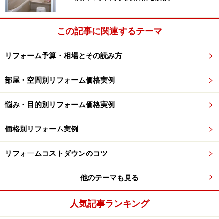
中古物件リフォームを考えるとき、不動産業者やインタ
ーネットサイトを利用して、中古物件の情報を集めるこ
とが最初の仕事になります。物件探しのキーワードは、
この記事に関連するテーマ
物件所在地や敷地面積、そして建物の築年数や延床面
リフォーム予算・相場とその読み方
積、物件価格といったデータになります。
部屋・空間別リフォーム価格実例
しかしこれらデータは、物件を探す上での予算の目安に
はなりますが、実際に見てみないと判断できない要素も
悩み・目的別リフォーム価格実例
多く含んでいるので、こういった内容だけで概算リフォ
ーム金額を設定するのはかなり危険です。
価格別リフォーム実例
例えば、リフォーム済みの中古物件だから改修費用がほ
リフォームコストダウンのコツ
とんどかからないだろうと思っていたら、実際には水回
他のテーマも見る
りのリフォームしか実施しておらず、屋根や外壁の傷み
具合は調査すらしていなかったりとか、安い物件だと思
人気記事ランキング
ったら、様々な法令などの関係で、大規模改修が出来な