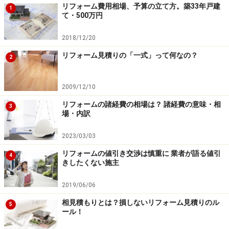
いという制約があったりと、見過ごせない重要な部分も
リフォーム費用相場、予算の立て方。築33年戸建
1
て・500万円
多くあるのです。特にマンション物件の場合は、管理規
約で思う通りのリフォームが出来ない場合もあります。
2018/12/20
リフォーム見積りの「一式」って何なの？
2
物件探しの際には、くれぐれも築年数や物件価格といっ
た目先のデータだけで絞り込んでしまうのではなく、自
2009/12/10
分の希望に合いそうな要素が少しでもあるのなら、直接
出向いて物件の隅々を自分の目で確認し、詳しい話を聞
リフォームの諸経費の相場は？ 諸経費の意味・相
3
場・内訳
いてみるようにしましょう。
2023/03/03
次のページ
では、リフォーム見積りをもらう時のポイン
リフォームの値引き交渉は慎重に 業者が語る値引
4
トなどをご紹介します。
きしたくない施主
※記事内容は執筆時点のものです。最新の内容をご確認くださ
2019/06/06
い。
相見積もりとは？損しないリフォーム見積りのル
5
ール！
次のページへ
1
/
2