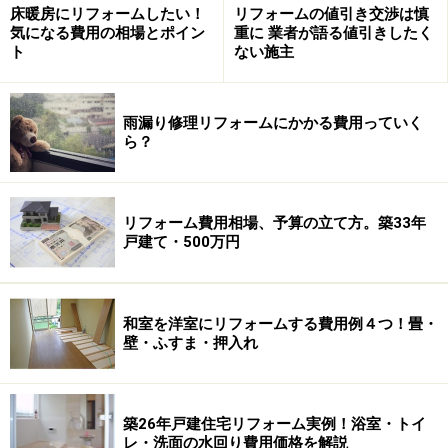
床暖房にリフォームしたい！
リフォームの値引き交渉は慎
気になる費用の相場とポイン
重に 業者が語る値引きしたく
ト
ない施主
雨漏り修理リフォームにかかる費用っていく
ら？
リフォーム費用相場、予算の立て方。築33年
戸建て・500万円
1．物件はデータだけではなく必ずその目で
確認する
和室を洋室にリフォームする費用例４つ！畳・
壁・ふすま・押入れ
物件はデータだけではわかりません。むしろデータに出
てこない部分を自分の目で確かめるのです。
築26年戸建住宅リフォーム実例！浴室・トイ
レ・洗面の水回り費用価格を解説