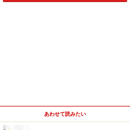
が結構ありますので、ローン計画などに組み入れること
を忘れないようにしましょう。
中古物件はますますお買い得に！
あわせて読みたい
リフォームに関する技術やデザイン性が向上したことに