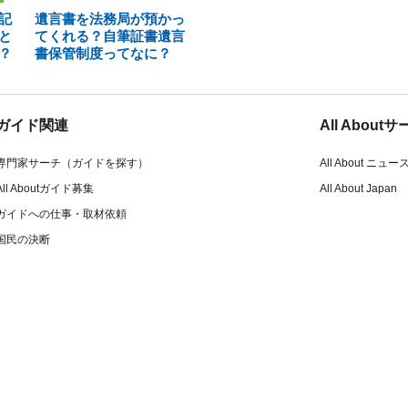
記
遺言書を法務局が預かっ
と
てくれる？自筆証書遺言
？
書保管制度ってなに？
ガイド関連
All Abou
専門家サーチ（ガイドを探す）
All About ニュー
All Aboutガイド募集
All About Japan
ガイドへの仕事・取材依頼
国民の決断