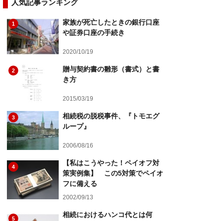
人気記事ランキング
家族が死亡したときの銀行口座
1
や証券口座の手続き
2020/10/19
贈与契約書の雛形（書式）と書
2
き方
2015/03/19
相続税の脱税事件、『トモエグ
3
ループ』
2006/08/16
【私はこうやった！ペイオフ対
4
策実例集】 この5対策でペイオ
フに備える
2002/09/13
相続におけるハンコ代とは何
5