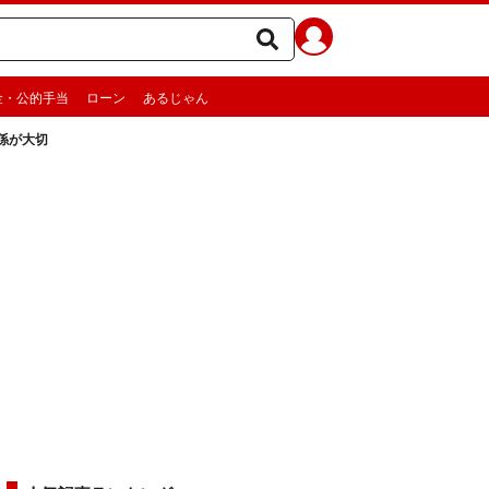
金・公的手当
ローン
あるじゃん
係が大切