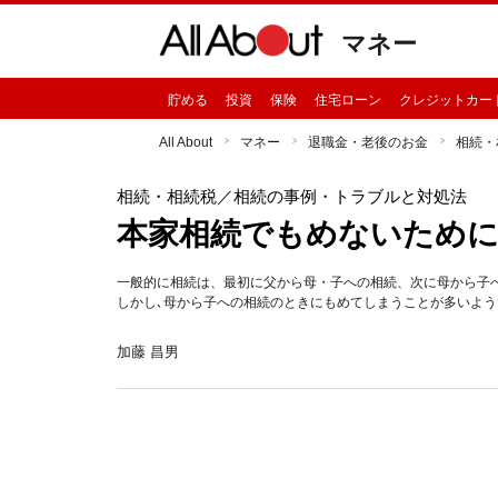
マネー
貯める
投資
保険
住宅ローン
クレジットカー
All About
マネー
退職金・老後のお金
相続・
相続・相続税
／相続の事例・トラブルと対処法
本家相続でもめないために
一般的に相続は、最初に父から母・子への相続、次に母から子
しかし､母から子への相続のときにもめてしまうことが多いよ
加藤 昌男