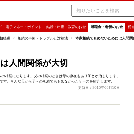
ド・電子マネー・ポイント
結婚・出産・教育のお金
退職金・老後のお金
税
相続税
相続の事例・トラブルと対処法
本家相続でもめないためには人間関
は人間関係が大切
への相続になります。父の相続のときは母の存在もあり何とか治まります。
うです。そんな母から子への相続でももめなかったケースを紹介します。
更新日：2010年09月10日