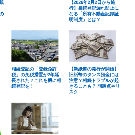
規
【2026年2月2日から施
行】相続登記漏れ防止に
の
なる「所有不動産記録証
明制度」とは？
相続登記の「登録免許
【新紙幣の発行が開始】
税」の免税措置が2年延
旧紙幣のタンス預金には
長された？これを機に相
注意？相続トラブルが起
続登記を！
きることも？ 問題点やリ
スク