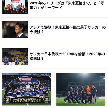
2020年のJ1リーグは「東京五輪まで」と「守
右）、茶野隆行（市原＝左）、ボランチ・稲本潤一（フ
備力」がキーワード
ラム）、小野伸二（フェイエノールト）、右アウトサイ
ド・西紀寛（磐田）、左アウトサイド・三都主アレサン
ドロ（浦和）、トップ下・藤田、ＦＷ久保竜彦（横
アジアで惨敗！東京五輪へ臨む男子サッカーの
浜）、玉田圭司（柏）のイレブンが先発でピッチに立っ
今後は？
た。
サッカー日本代表の2019年を総括！2020年の
・
課題は？
※記事内容は執筆時点のものです。最新の内容をご確認くださ
い。
次のページへ
1
/
5