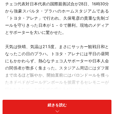
チェコ代表対日本代表の国際親善試合が28日、16時30分
から強豪スパルタ・プラハのホームスタジアムである
「トヨタ・アレナ」で行われ、久保竜彦の貴重な先制ゴ
ールを守りきった日本が１－０で勝利。現地のメディア
とサポーターを大いに驚かせた。
天気は快晴、気温は21.5度。まさにサッカー観戦日和と
なったこの日のプラハ。トヨタ・アレナには平日の昼間
にもかかわらず、熱心なチェコ人サポーターや日本人会
の関係者が数多く集まった。スタジアム周辺にはダフ屋
まで出るほど賑やか。開始直前にはバロンドールを獲っ
たネドベドがゴールデンボールを披露するセレモニーが
行われるなど、まずまずの盛り上がりとなった。
ユーロ2004を1ヵ月半後に控えたチェコにとって、日本
続きを読む
戦は重要なテストの場。前日会見でブリュックナー監督