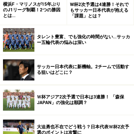
横浜F・マリノスが15年ぶり
W杯2次予選は4連勝！それで
のJ1リーグ制覇！2つの勝因
もサッカー日本代表が抱える
とは…
「課題」とは？
タレント豊富、でも強化の時間がない…サッカ
ー五輪代表の悩みは深い
サッカー日本代表に新機軸。2チームで活動す
る狙いはどこに？
Ｗ杯アジア2次予選で日本は3連勝！ 「森保
JAPAN」の強化は順調？
大迫勇也不在でどう戦う？日本代表Ｗ杯2次予
選のポイントは攻撃に