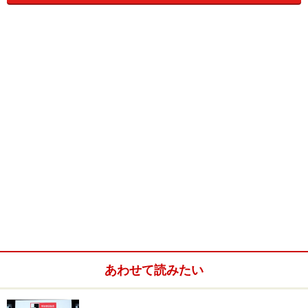
は「久しぶりに選手が揃ったから、明日はフルメンバー
で戦える」と発言。本来の４－４－１－１システムでの
ぞむと思われたが、蓋を開けてみると３－５－２の新布
陣が採られた。スタメンはＧＫチェフ（レンヌ）、ＤＦ
ウイファルシ（ハンブルガーＳＶ＝中）、ボルフ（オス
トラバ＝右）、ヤンクロフスキー（ウディネーゼ＝
左）、ボランチ・ガラセク（アヤックス）、右サイド・
ポボルスキー（スパルタ・プラハ）、左サイド・スミチ
ェル（リバプール）、２列目・ロシツキー（ドルトムン
ト）、ネドベド（ユベントス）、２トップ・バロシュ
（リバプール）、コラー（ドルトムント）の11人だっ
た。
対する日本はハンガリー戦の敗戦を糧に、何とか一矢報
あわせて読みたい
いたいところ。前日の予想通り、ＧＫ楢崎正剛（名古
屋）、ＤＦ田中誠（磐田＝中）、坪井慶介（浦和＝