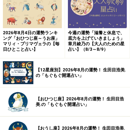
2026年8月4日の運勢ランキ
今週の運勢「滋養と休息で、
ング「おひつじ座～うお座」
底力を上げていきましょう」
マリィ・プリマヴェラの【毎
章月綾乃の【大人のための星
日ひとこと占い】
占い】（8/3～8/9）
【12星座別】2026年8月の運勢！ 生田目浩美.
の「もぐもぐ開運占い」
【おひつじ座】2026年8月の運勢！ 生田目浩
美.の「もぐもぐ開運占い」
【おうし座】2026年8月の運勢！ 生田目浩美.