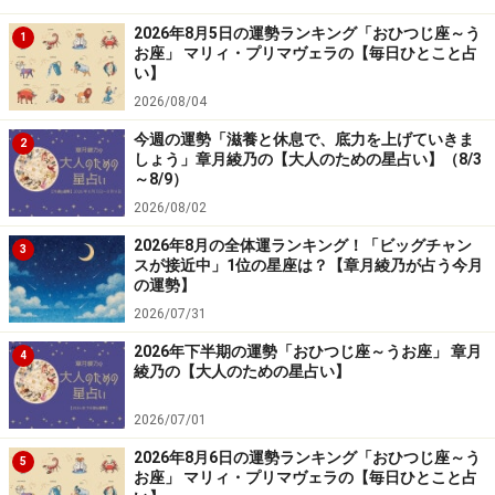
2026年8月5日の運勢ランキング「おひつじ座～う
1
お座」 マリィ・プリマヴェラの【毎日ひとこと占
い】
2026/08/04
今週の運勢「滋養と休息で、底力を上げていきま
2
しょう」章月綾乃の【大人のための星占い】（8/3
～8/9）
2026/08/02
2026年8月の全体運ランキング！「ビッグチャン
3
スが接近中」1位の星座は？【章月綾乃が占う今月
の運勢】
2026/07/31
2026年下半期の運勢「おひつじ座～うお座」 章月
4
綾乃の【大人のための星占い】
2026/07/01
2026年8月6日の運勢ランキング「おひつじ座～う
5
お座」 マリィ・プリマヴェラの【毎日ひとこと占