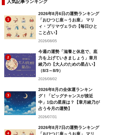
人気記事ランキング
2026年8月6日の運勢ランキング
1
「おひつじ座～うお座」 マリ
ィ・プリマヴェラの【毎日ひと
こと占い】
2026/08/05
今週の運勢「滋養と休息で、底
2
力を上げていきましょう」章月
綾乃の【大人のための星占い】
（8/3～8/9）
2026/08/02
2026年8月の全体運ランキン
3
グ！「ビッグチャンスが接近
中」1位の星座は？【章月綾乃が
占う今月の運勢】
2026/07/31
2026年8月7日の運勢ランキング
4
「おひつじ座～うお座」 マリ