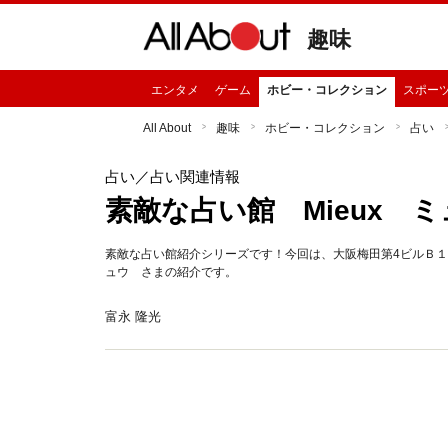
趣味
エンタメ
ゲーム
ホビー・コレクション
スポー
All About
趣味
ホビー・コレクション
占い
占い
／占い関連情報
素敵な占い館 Mieux 
素敵な占い館紹介シリーズです！今回は、大阪梅田第4ビルＢ１
ュウ さまの紹介です。
富永 隆光