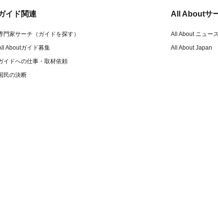
ガイド関連
All Abou
専門家サーチ（ガイドを探す）
All About ニュー
All Aboutガイド募集
All About Japan
ガイドへの仕事・取材依頼
国民の決断