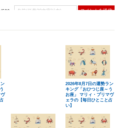
ラン
2026年8月7日の運勢ラン
う
キング「おひつじ座～う
マヴ
お座」 マリィ・プリマヴ
占
ェラの【毎日ひとこと占
い】