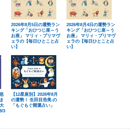
2026年8月5日の運勢ラン
2026年8月4日の運勢ラン
キング「おひつじ座～う
キング「おひつじ座～う
お座」 マリィ・プリマヴ
お座」 マリィ・プリマヴ
ェラの【毎日ひとこと占
ェラの【毎日ひとこと占
い】
い】
息
【12星座別】2026年8月
ま
の運勢！ 生田目浩美.の
大
「もぐもぐ開運占い」
/3