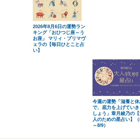
2026年8月6日の運勢ラン
キング「おひつじ座～う
お座」 マリィ・プリマヴ
ェラの【毎日ひとこと占
い】
今週の運勢「滋養と休
で、底力を上げていき
しょう」章月綾乃の【
人のための星占い】（8
～8/9）