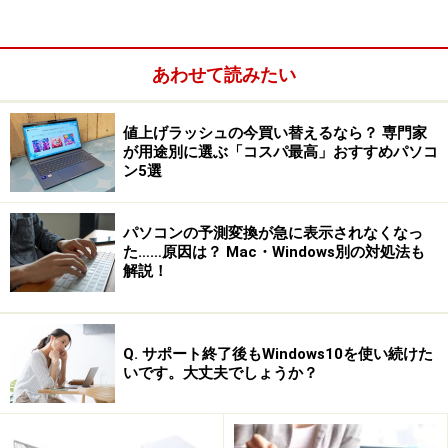
ていくのが基本ですが、自作に必要な部品をひとつにま
とめたキットも販売されています。これを使えば初心者
あわせて読みたい
でも作成は簡単。パソコンショップによっては部品ごと
の変更にも応じてくれます。
値上げラッシュの今買い替えるなら？ 専門家
が用途別に選ぶ「コスパ最高」おすすめパソコ
ン5選
パソコンの予測変換が急に表示されなくなっ
た……原因は？ Mac・Windows別の対処法も
解説！
Q. サポート終了後もWindows10を使い続けた
いです。大丈夫でしょうか？