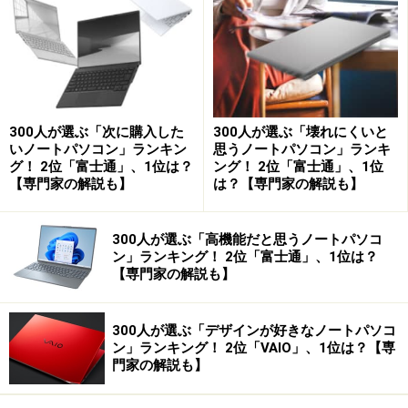
今回はそんな魅力あるパソコンの自作の世界について、
実際に組み立てることを想定しながら紹介します。
300人が選ぶ「次に購入した
300人が選ぶ「壊れにくいと
まずは組み立てに使う部品を揃えよう
いノートパソコン」ランキン
思うノートパソコン」ランキ
グ！ 2位「富士通」、1位は？
ング！ 2位「富士通」、1位
【専門家の解説も】
は？【専門家の解説も】
自作パソコンは基本的にデスクトップパソコンになりま
すが、モニタやキーボード、マウス以外にパソコン本体
を完成させるために以下のような部品が必要となりま
300人が選ぶ「高機能だと思うノートパソコ
ン」ランキング！ 2位「富士通」、1位は？
す。これらは専門のパソコンショップで全て揃えられま
【専門家の解説も】
す。
ケース
300人が選ぶ「デザインが好きなノートパソコ
ン」ランキング！ 2位「VAIO」、1位は？【専
電源
門家の解説も】
マザーボード