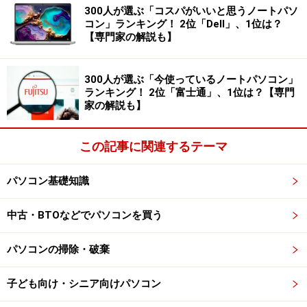
CPU
300人が選ぶ「コスパがいいと思うノートパソ
コン」ランキング！ 2位「Dell」、1位は？
メモリ
【専門家の解説も】
HDD（ハードディスク）
300人が選ぶ「今使っているノートパソコン」
これ以外にも、マザーボード上にあるチップセットに画
ランキング！ 2位「富士通」、1位は？【専門
面表示用の機能がない場合には、更にグラフィックボー
家の解説も】
ドと呼ばれる画面表示用の部品が必要となります。
この記事に関連するテーマ
上記で説明したパソコンショップでのキットはこれらが
全て含まれており、説明書に従って組み立てるだけにな
パソコン基礎知識
っています。部品を揃えるのに自信がない方は、このよ
うなキットを使うと良いでしょう。
中古・BTOなどでパソコンを買う
パソコンの掃除・破棄
子ども向け・シニア向けパソコン
このようにパソコンショップでは自作キットを用意している