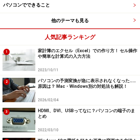
ところがある
パソコンでできること
他のテーマも見る
※記事内容は執筆時点のものです。最新の内容をご確認くださ
人気記事ランキング
い。
家計簿のエクセル（Excel）での作り方！ セル操作
1
や簡単な計算式の入力方法
次のページへ
1
/
2
2023/10/11
パソコンの予測変換が急に表示されなくなった……
2
原因は？ Mac・Windows別の対処法も解説！
2026/02/04
HDMI、DVI、USBってなに？パソコンの端子のま
3
とめ
2022/03/10