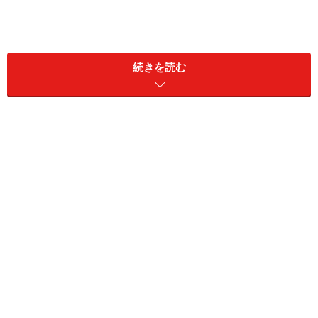
続きを読む
つい最近まで使っていた自作パソコン
パソコンの自作は自分で部品を揃えて、それを組み立て