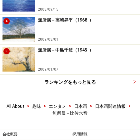
2008/09/15
無所属－高崎昇平（1968-）
4
2009/03/01
無所属－中島千波（1945-）
5
2009/01/07
ランキングをもっと見る
>
>
>
>
>
All About
趣味
エンタメ
日本画
日本画関連情報
無所属－比佐水音
会社概要
採用情報