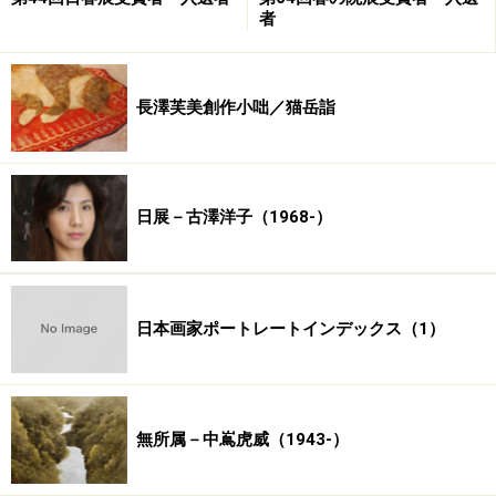
者
長澤芙美創作小咄／猫岳詣
日展－古澤洋子（1968-）
日本画家ポートレートインデックス（1）
無所属－中嶌虎威（1943-）