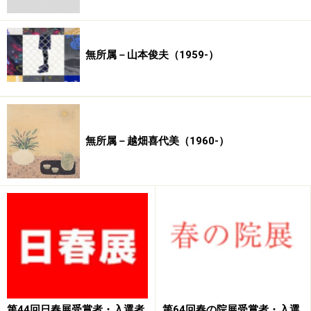
無所属－山本俊夫（1959-）
無所属－越畑喜代美（1960-）
第44回日春展受賞者・入選者
第64回春の院展受賞者・入選