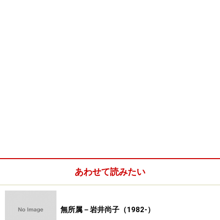
展覧会名：比佐水音・日本画個展「街の記憶」
会期：2006年7月24日（火）～8月12日（土）
会場：
石田大成社
ＩＣＢ ２Ｆ・カフェギャラリー カフェ
ブランチ
展覧会名：日本画グループ 尖展
会期：2006年4月25日（火）～4月30日（日）
会場：
京都市美術館
■
現代日本画家【無所属・その他】一覧に戻る
■
画家総索引へ
あわせて読みたい
※記事内容は執筆時点のものです。最新の内容をご確認くださ
い。
無所属－岩井尚子（1982-）