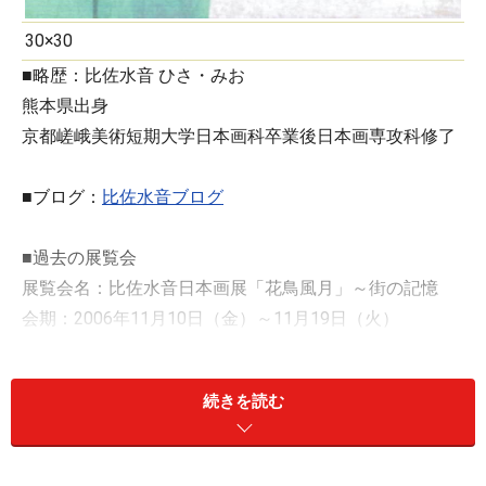
30×30
■略歴：比佐水音 ひさ・みお
熊本県出身
京都嵯峨美術短期大学日本画科卒業後日本画専攻科修了
■ブログ：
比佐水音ブログ
■過去の展覧会
展覧会名：比佐水音日本画展「花鳥風月」～街の記憶
会期：2006年11月10日（金）～11月19日（火）
会場：ギャラリーとくなが
住所：福岡市中央区大名2－7－11
続きを読む
電話：092-733-3090