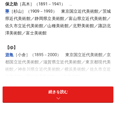
保之助
［高木］（1891－1941） …
寧
［杉山］（1909－1993） 東京国立近代美術館／茨城
県近代美術館／静岡県立美術館／富山県立近代美術館／
佐久市立近代美術館／山種美術館／北野美術館／諏訪北
澤美術館／富士美術館
【ゆ】
遊亀
［小倉］（1895－2000） 東京国立近代美術館／京
都国立近代美術館／滋賀県立近代美術館／東京都現代美
術館／神奈川県立近代美術館／横浜美術館／佐久市立近
代美術館／諏訪北澤美術館／山種美術館
勇次郎
［杉田］（1900－1984） 京都市美術館
友松
［海北］（1533－1615） 京都国立博物館／群馬県
続きを読む
立近代美術館／静岡県立美術館／石川県七尾美術館
友邦
［越塚］（1875－1936） 石川県立美術館
幽谷
［野口］（1827－1898） 飯田市美術博物館／高遠