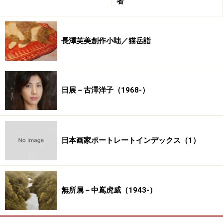
者
県立近代美術館／福井県立美術館／愛媛県立美術館／倉
敷市立美術館／京都市美術館／佐久市立近代美術館／松
本市立美術館／姫路市立美術館／ふくやま美術館／新見
長澤芙美創作小咄／猫岳詣
美術館／山種美術館／北野美術館
可雄
［笠原］（1912－1990） 松本市立美術館
義夫
［高木］（1923－2001） 佐久市立近代美術館／白
日展－古澤洋子（1968-）
馬三枝美術館
義躬
［佐竹］（1749－1800） 秋田県立近代美術館
吉信
［狩野］（1552－1640） 群馬県立近代美術館
善彦
［吉田］（1912－2001） 東京国立近代美術館／滋
日本画家ポートレートインデックス（1）
賀県立近代美術館／愛知県美術館／世田谷美術館／山種
美術館／佐久市立近代美術館／諏訪北澤美術館
芳幾
［落合］（1833－1904） 北九州市立美術館
無所属－中嶌虎威（1943-）
※記事内容は執筆時点のものです。最新の内容をご確認くださ
い。