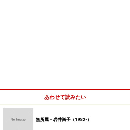
町立歴史博物館
幽汀
［石田］（1721－1786） 静岡県立美術館
有章
［中島］（1837－1905） 飯田市美術博物館／山種
美術館
有真
［綾岡］（1846－1910） …
祐暉
［戸田］（1921－1950） 諏訪市美術館
祐信
［西川］（1671－1750） 東京国立博物館／熊本県
立美術館
雪人
［山中］（1920－2003） 愛知県美術館／佐久市立
近代美術館／横浜美術館
靫彦
［安田］（1884－1978） 東京国立近代美術館／東
京国立博物館／宮城県美術館／福島県立美術館／茨城県
あわせて読みたい
近代美術館／群馬県立近代美術館／神奈川県立近代美術
館／静岡県立美術館／石川県立美術館／福井県立美術館
／愛知県美術館／滋賀県立近代美術館／三重県立美術館
無所属－岩井尚子（1982-）
／愛媛県立美術館／横浜美術館／平塚市美術館／佐久市