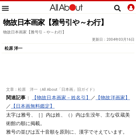
物故日本画家【雅号引や～わ行】
物故日本画家【雅号引－や～わ行】
更新日：
2004年03月16日
松原 洋一
文章：松原 洋一（All About「日本画」旧ガイド）
関連記事
：
【物故日本画家－姓名引】
／
【物故洋画家】
／
【日本画無料鑑定】
太字は雅号、［］内は姓、（）内は生没年、主な収蔵美
術館の順に掲載。
雅号の並びは五十音順を原則に、漢字でそえています。