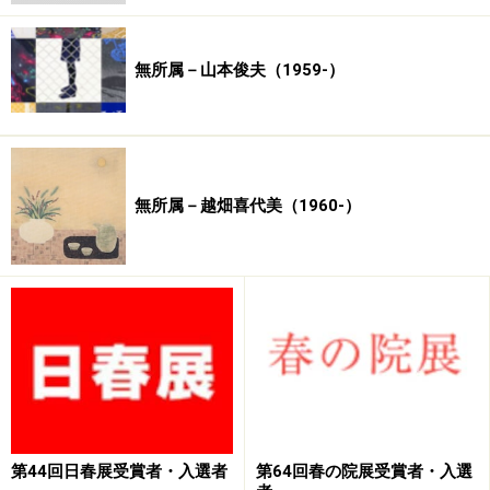
立近代美術館／飯田市美術博物館／北野美術館／福岡市
美術館／大和文華館／河口湖美術館／山種美術館／足立
無所属－山本俊夫（1959-）
美術館
豊
［山崎］（1900－1981） 東京国立近代美術館／茨城
県近代美術館／松本市立美術館
裕
［水島］（1916－1982） 愛知県美術館／名古屋美術
館
無所属－越畑喜代美（1960-）
【よ】
容斎
［菊池］（1788－1878） 静岡県立美術館／飯田市
美術博物館／信州新町美術館
要樹
［清水］（1911－1999） 佐久市立近代美術館
暘谷
［川村］（1882－1955） …
暢堂
［前田］（1817－1878） …
遙邨
［池田］（1895－1988） 東京国立近代美術館／京
第44回日春展受賞者・入選者
第64回春の院展受賞者・入選
都国立近代美術館／東京都美術館／愛知県美術館／滋賀