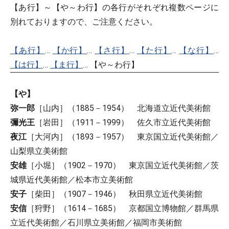
【あ行】～【や～わ行】の各行がそれぞれ複数ページに
別れておりますので、ご注意ください。
【あ行】
…
【か行】
…
【さ行】
…
【た行】
…
【な行】
…
【は行】
…
【ま行】
… 【や～わ行】
【や】
弥一郎
［山内］（1885－1954） 北海道立近代美術館
彌光王
［岩田］（1911－1999） 佐久市立近代美術館
夜江
［大河内］（1893－1957） 東京国立近代美術館／
山梨県立美術館
安雄
［小堀］（1902－1970） 東京国立近代美術館／茨
城県近代美術館／松本市立美術館
安子
［柴田］（1907－1946） 秋田県立近代美術館
安信
［狩野］（1614－1685） 京都国立博物館／群馬県
立近代美術館／石川県立美術館／福岡市美術館