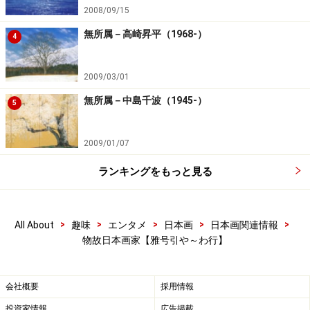
2008/09/15
無所属－高崎昇平（1968-）
4
2009/03/01
無所属－中島千波（1945-）
5
2009/01/07
ランキングをもっと見る
>
>
>
>
>
All About
趣味
エンタメ
日本画
日本画関連情報
物故日本画家【雅号引や～わ行】
会社概要
採用情報
投資家情報
広告掲載