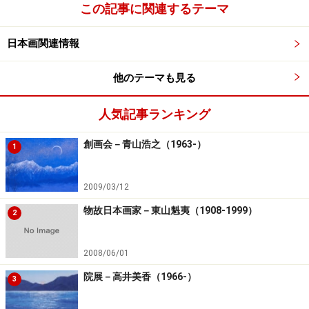
この記事に関連するテーマ
次のページへ
1
/
3
日本画関連情報
他のテーマも見る
人気記事ランキング
創画会－青山浩之（1963-）
1
2009/03/12
物故日本画家－東山魁夷（1908-1999）
2
2008/06/01
院展－高井美香（1966-）
3