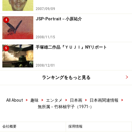
2007/09/09
JSP-Portrait－小原祐介
4
2008/11/15
手塚雄二作品『ＹＵＪＩ』NYリポート
5
2008/12/01
ランキングをもっと見る
>
>
>
>
>
All About
趣味
エンタメ
日本画
日本画関連情報
無所属－竹林柚宇子（1971-）
会社概要
採用情報