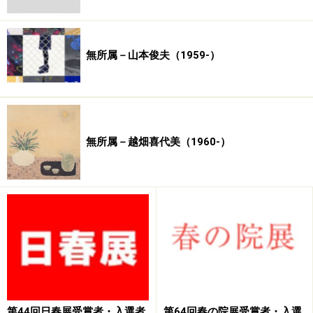
竹林柚宇子展
会期：2005年3月1日～12日
会場：
石田大成社ホール
無所属－山本俊夫（1959-）
第10回グループ尖展
会期：2004年4月6日～11日
会場：京都市美術館別館
無所属－越畑喜代美（1960-）
■
現代日本画家【無所属・その他】一覧に戻る
■
画家総索引へ
※記事内容は執筆時点のものです。最新の内容をご確認くださ
い。
【編集部おすすめの購入サイト】
第44回日春展受賞者・入選者
第64回春の院展受賞者・入選