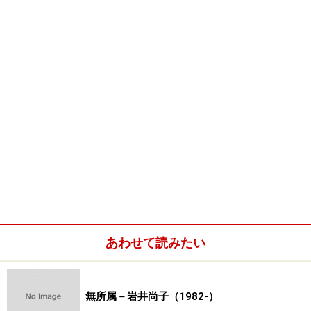
展覧会名：竹林柚宇子展
会期：2006年4月3日（月）～4月22日（土）
会場：京都市・石田大成社2階
カフェブランチ
展覧会名：竹林柚宇子展
会期：2005年12月31日(土)～1月17日(火)
会場：
大丸京都店
6階 美術売場アートスポット
あわせて読みたい
京都市下京区四条通高倉西入立売西町79番地
無所属－岩井尚子（1982-）