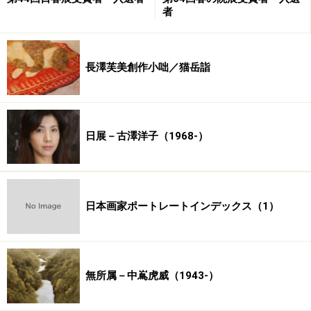
Amazonで日本画関連の商品をチェック！
者
楽天市場で日本画関連の商品をチェック！
長澤芙美創作小咄／猫岳詣
日展－古澤洋子（1968-）
日本画家ポートレートインデックス（1）
無所属－中嶌虎威（1943-）