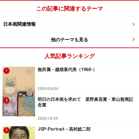
この記事に関連するテーマ
日本画関連情報
他のテーマも見る
人気記事ランキング
無所属－越畑喜代美（1960-）
1
2009/04/04
明日の日本画を求めて 星野眞吾賞・東山魁夷記
2
念賞
2002/10/29
JSP-Portrait－高村総二郎
3