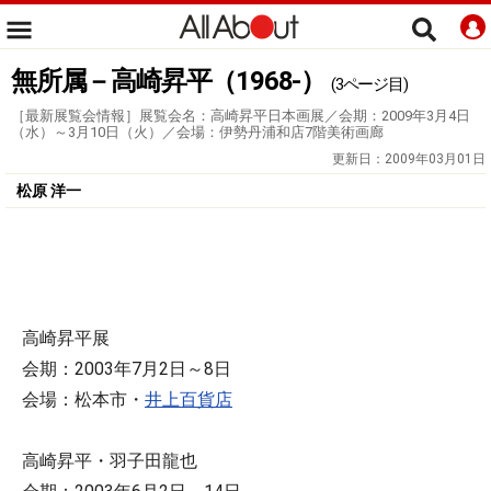
無所属－高崎昇平（1968-）
(3ページ目)
［最新展覧会情報］展覧会名：高崎昇平日本画展／会期：2009年3月4日
（水）～3月10日（火）／会場：伊勢丹浦和店7階美術画廊
更新日：
2009年03月01日
松原 洋一
高崎昇平展
会期：2003年7月2日～8日
会場：松本市・
井上百貨店
高崎昇平・羽子田龍也