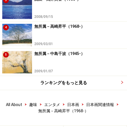
3
2008/09/15
無所属－高崎昇平（1968-）
4
2009/03/01
無所属－中島千波（1945-）
5
2009/01/07
ランキングをもっと見る
>
>
>
>
>
All About
趣味
エンタメ
日本画
日本画関連情報
無所属－高崎昇平（1968-）