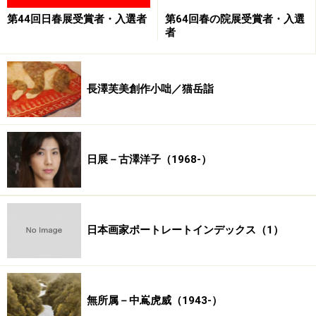
第44回日春展受賞者・入選者
第64回春の院展受賞者・入選
者
長澤芙美創作小咄／猫岳詣
日展－古澤洋子（1968-）
日本画家ポートレートインデックス（1）
無所属－中嶌虎威（1943-）