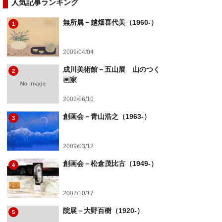
人気記事ランキング
無所属－越畑喜代美（1960-）
1
2009/04/04
成川美術館－五山展 山のつく
2
画家
2002/06/10
創画会－青山浩之（1963-）
3
2009/03/12
創画会－松倉茂比古（1949-）
4
2007/10/17
院展－大野百樹（1920-）
5