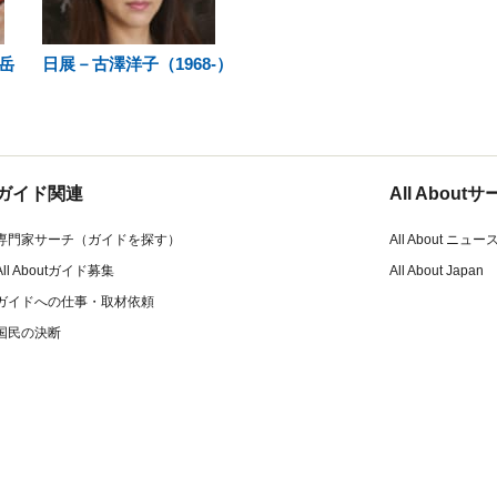
岳
日展－古澤洋子（1968-）
ガイド関連
All Abou
専門家サーチ（ガイドを探す）
All About ニュー
All Aboutガイド募集
All About Japan
ガイドへの仕事・取材依頼
国民の決断