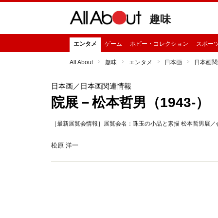
趣味
エンタメ
ゲーム
ホビー・コレクション
スポー
All About
趣味
エンタメ
日本画
日本画関
日本画
／日本画関連情報
院展－松本哲男（1943-）
［最新展覧会情報］展覧会名：珠玉の小品と素描 松本哲男展／会
松原 洋一