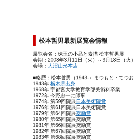
松本哲男最新展覧会情報
展覧会名：珠玉の小品と素描 松本哲男展
会期：2008年3月11日（火）～3月18日（火）
会場：
大沼山形本店
■略歴：松本哲男（1943-）まつもと・てつお
1943年
栃木県出身
1968年 宇都宮大学教育学部美術科卒業
1972年 今野忠一に師事
1974年 第59回院展
日本美術院賞
1976年 第61回院展日本美術院賞
1979年 第64回院展
奨励賞
1980年 第65回院展奨励賞
1981年 第66回院展奨励賞
1982年 第67回院展奨励賞
1983年 第68回院展奨励賞