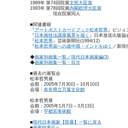
1989年 第74回院展
文部大臣賞
1993年 第78回院展
内閣総理大臣賞
現在院展同人
■関連書籍
『
アートポストカードブック松本哲男
』ビジョン
『
日本画技法講座風景を描く
』日本放送出版協会(1
『
松本哲男
』芸術新聞社(1994/12)
『
松本哲男宙への道中国・インドをゆく
／新現代
◆
画家別画集一覧／現代日本画家編(3)
◆
画家別画集一覧・目次
■過去の展覧会
松本哲男展
会期：2005年7月30日～10月10日
会場：
奈良県立万葉文化館
松本哲男展
会期：2005年1月7日～3月13日
会場：
宇都宮美術館
■
現代日本画家【院展】一覧に戻る
■
画家総索引へ