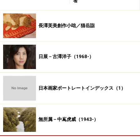
者
長澤芙美創作小咄／猫岳詣
日展－古澤洋子（1968-）
日本画家ポートレートインデックス（1）
無所属－中嶌虎威（1943-）