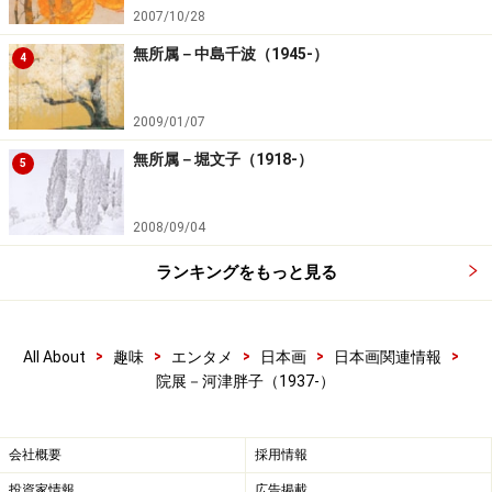
2007/10/28
無所属－中島千波（1945-）
4
2009/01/07
無所属－堀文子（1918-）
5
2008/09/04
ランキングをもっと見る
>
>
>
>
>
All About
趣味
エンタメ
日本画
日本画関連情報
院展－河津胖子（1937-）
会社概要
採用情報
投資家情報
広告掲載