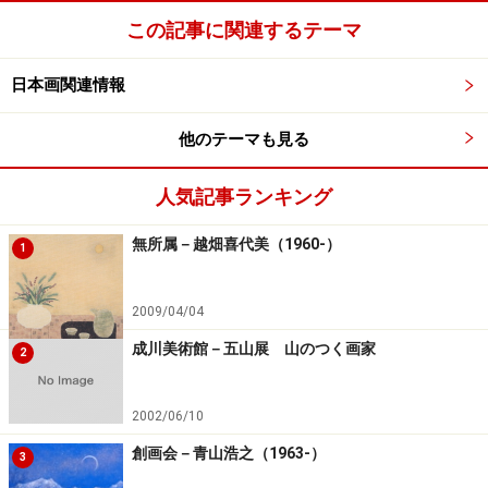
この記事に関連するテーマ
日本画関連情報
他のテーマも見る
人気記事ランキング
無所属－越畑喜代美（1960-）
1
2009/04/04
成川美術館－五山展 山のつく画家
2
2002/06/10
創画会－青山浩之（1963-）
3