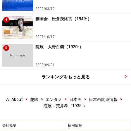
2009/03/12
創画会－松倉茂比古（1949-）
4
2007/10/17
院展－大野百樹（1920-）
5
2008/09/01
ランキングをもっと見る
>
>
>
>
>
All About
趣味
エンタメ
日本画
日本画関連情報
院展－荒井孝（1938-）
会社概要
採用情報