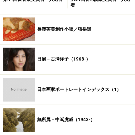
者
長澤芙美創作小咄／猫岳詣
日展－古澤洋子（1968-）
日本画家ポートレートインデックス（1）
無所属－中嶌虎威（1943-）