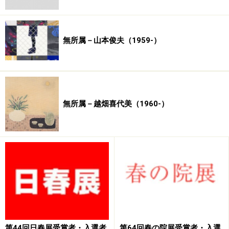
無所属－山本俊夫（1959-）
無所属－越畑喜代美（1960-）
第44回日春展受賞者・入選者
第64回春の院展受賞者・入選