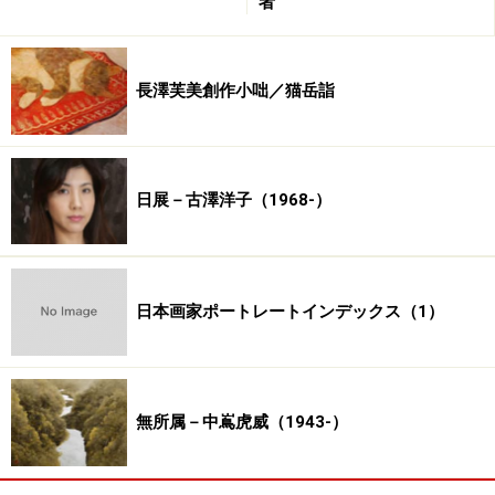
者
長澤芙美創作小咄／猫岳詣
日展－古澤洋子（1968-）
日本画家ポートレートインデックス（1）
無所属－中嶌虎威（1943-）