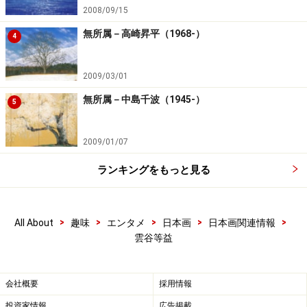
2008/09/15
無所属－高崎昇平（1968-）
4
2009/03/01
無所属－中島千波（1945-）
5
2009/01/07
ランキングをもっと見る
>
>
>
>
>
All About
趣味
エンタメ
日本画
日本画関連情報
雲谷等益
会社概要
採用情報
投資家情報
広告掲載