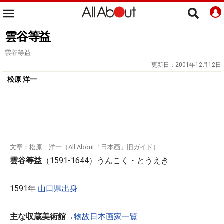
雲谷等益
雲谷等益
更新日：
2001年12月12日
松原 洋一
文章：松原 洋一（All About「日本画」旧ガイド）
雲谷等益
（1591-1644）うんこく・とうえき
1591年
山口県出身
主な収蔵美術館
→
物故日本画家一覧