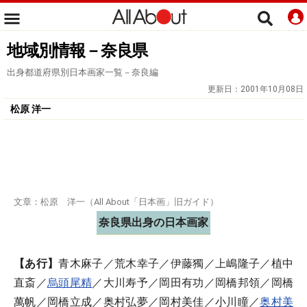
地域別情報－奈良県
出身都道府県別日本画家一覧－奈良編
更新日：
2001年10月08日
松原 洋一
文章：松原 洋一（All About「日本画」旧ガイド）
奈良県出身の日本画家
【あ行】
青木麻子／荒木幸子／伊藤獨／上嶋隆子／植中
直斎／
烏頭尾精
／大川寿予／岡田有功／岡橋邦領／岡橋
萬帆／岡橋立成／奥村弘夢／岡村美佳／小川瞳／
奥村美