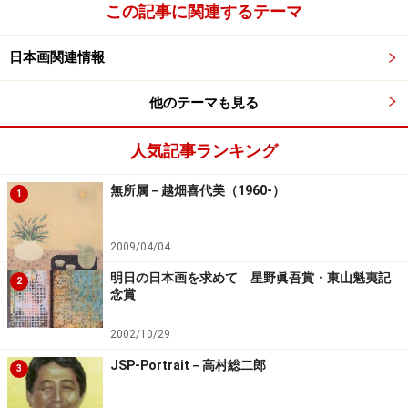
この記事に関連するテーマ
日本画関連情報
他のテーマも見る
人気記事ランキング
無所属－越畑喜代美（1960-）
1
2009/04/04
明日の日本画を求めて 星野眞吾賞・東山魁夷記
2
念賞
2002/10/29
JSP-Portrait－高村総二郎
3