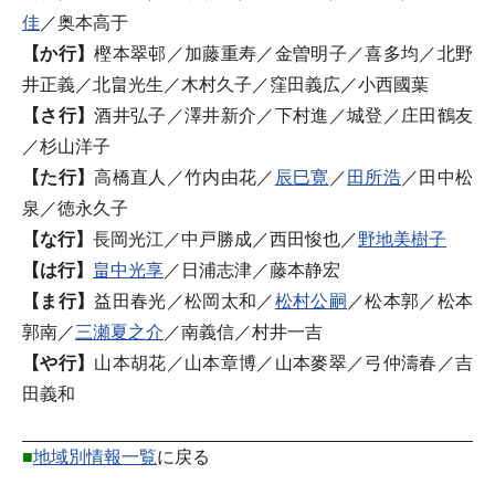
佳
／奥本高于
【か行】
樫本翠邨／加藤重寿／金曽明子／喜多均／北野
井正義／北畠光生／木村久子／窪田義広／小西國葉
【さ行】
酒井弘子／澤井新介／下村進／城登／庄田鶴友
／杉山洋子
【た行】
高橋直人／竹内由花／
辰巳寛
／
田所浩
／田中松
泉／徳永久子
【な行】
長岡光江／中戸勝成／西田悛也／
野地美樹子
【は行】
畠中光享
／日浦志津／藤本静宏
【ま行】
益田春光／松岡太和／
松村公嗣
／松本郭／松本
郭南／
三瀬夏之介
／南義信／村井一吉
【や行】
山本胡花／山本章博／山本麥翠／弓仲濤春／吉
田義和
■
地域別情報一覧
に戻る