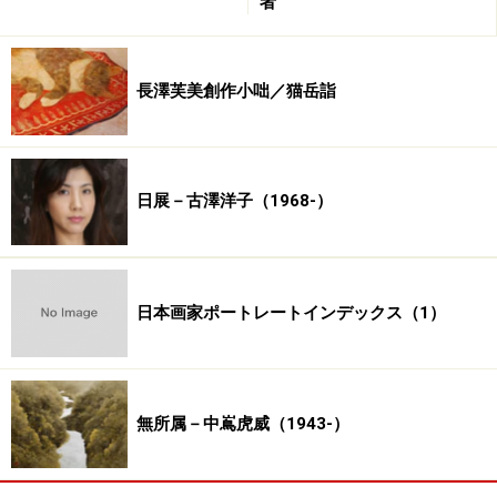
者
長澤芙美創作小咄／猫岳詣
日展－古澤洋子（1968-）
日本画家ポートレートインデックス（1）
無所属－中嶌虎威（1943-）