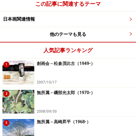
この記事に関連するテーマ
日本画関連情報
他のテーマも見る
人気記事ランキング
創画会－松倉茂比古（1949-）
1
2007/10/17
無所属－磯部光太郎（1970-）
2
2008/09/30
無所属－高崎昇平（1968-）
3