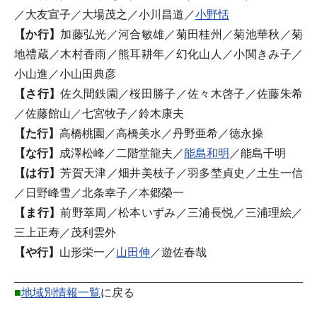
／大友宣子／大場茂之／小川昌道／
小野恬
【か行】
加藤弘光／河合敏雄／菊田桂州／菊池華秋／菊
地禮蔵／木村香雨／熊耳耕年／幻化山人／小関きみ子／
小山進／小山田典彦
【さ行】
佐久間鉄園／桜田勝子／佐々木啓子／佐藤朱希
／佐藤館山／七宮牧子／鈴木康夫
【た行】
高橋桃園／高橋美水／丹野亜希／徳永操
【な行】
成澤松峰／二階堂龍夫／
能島和明
／能島千明
【は行】
芳賀天津／畑井美枝子／羽多埜貞史／土生一信
／日野峰雪／北条幸子／本郷榮一
【ま行】
前野萃周／松本いずみ／三浦長悦／三浦理絵／
三上正寿／茂利雲外
【や行】
山形栄一／
山田伸
／遊佐春哉
■
地域別情報一覧
に戻る