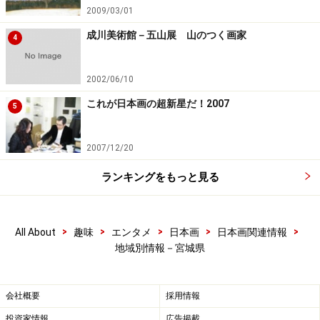
2009/03/01
成川美術館－五山展 山のつく画家
4
2002/06/10
これが日本画の超新星だ！2007
5
2007/12/20
ランキングをもっと見る
>
>
>
>
>
All About
趣味
エンタメ
日本画
日本画関連情報
地域別情報－宮城県
会社概要
採用情報
投資家情報
広告掲載