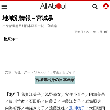
地域別情報－宮城県
出身都道府県別日本画家一覧－宮城編
更新日：
2001年10月10日
松原 洋一
文章：松原 洋一（All About「日本画」旧ガイド）
宮城県出身の日本画家
【あ行】
我妻江美子／浅野修女／安住小百合／阿部美果
／飯川竹彦／石田艶／伊藤英／伊藤江美子／岩城照夫／
内海哲郎／梅森さえ子／遠藤速雄／
及川聡子
／太田聴雨