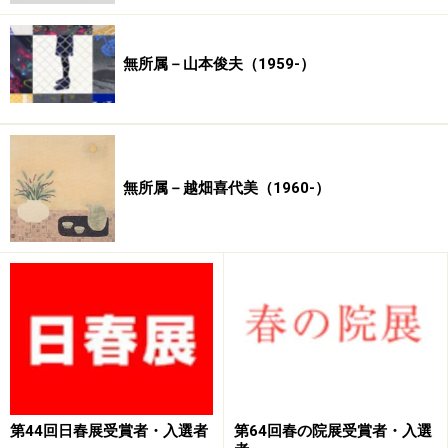
山下巌
（1898－1977） 松本市立美術館
山下竹斎
（1885－1973） 東京国立近代美術館
無所属－山本俊夫（1959-）
山科杏亭
（1900－1984） 石川県立美術館
山田介堂
（1869－1924） 福井県立美術館／飯田市美
術博物館
山田敬中
（1868－1934） 石川県立美術館／山梨県立
美術館
無所属－越畑喜代美（1960-）
山田耕雲
（1878－1956） 東京国立近代美術館／京都
市美術館／飯田市美術博物館
山田申吾
（1908－1977） 東京国立近代美術館／東京
都美術館／山梨県立美術館／佐久市立近代美術館／諏訪
北澤美術館
山田文厚
（1846－1902） 飯田市美術博物館
山名貫義
（1836－1902） 飯田市美術博物館
山中信天翁
（1822－1885） 京都国立博物館
第44回日春展受賞者・入選者
第64回春の院展受賞者・入選
山中神風
（1883－1928） 熊本県立美術館