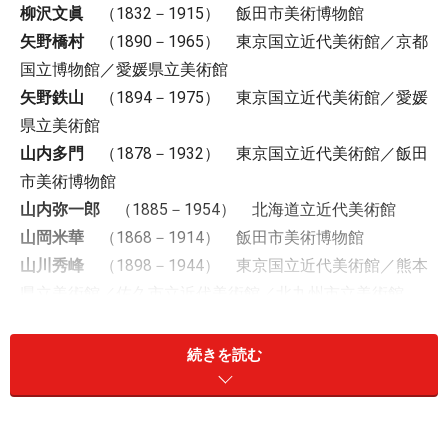
柳沢文眞
（1832－1915） 飯田市美術博物館
矢野橋村
（1890－1965） 東京国立近代美術館／京都
国立博物館／愛媛県立美術館
矢野鉄山
（1894－1975） 東京国立近代美術館／愛媛
県立美術館
山内多門
（1878－1932） 東京国立近代美術館／飯田
市美術博物館
山内弥一郎
（1885－1954） 北海道立近代美術館
山岡米華
（1868－1914） 飯田市美術博物館
山川秀峰
（1898－1944） 東京国立近代美術館／熊本
県立美術館／佐久市立近代美術館／北九州市立美術館
山岸純
（1930－2001） 東京国立近代美術館／富山県
立近代美術館／佐久市立近代美術館／諏訪北澤美術館
続きを読む
山口華楊
（1899－1984） 東京国立近代美術館／京都
国立近代美術館／滋賀県立近代美術館／東京都美術館／
愛媛県立美術館／京都市美術館／佐久市立近代美術館／