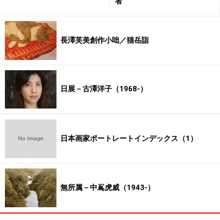
者
山中雪人
（1920－2003） 愛知県美術館／佐久市立近
代美術館／横浜美術館
山内神斧
（1886－1966） 町田市立国際版画美術館
長澤芙美創作小咄／猫岳詣
山村耕花
（1885－1942） 北海道立近代美術館／茨城
県近代美術館／神奈川県立近代美術館／町田市立国際版
画美術館／北九州市立美術館／千葉市美術館
山本琴谷
（1811－1873） 静岡県立美術館
日展－古澤洋子（1968-）
山元桜月
（1887－1985） 東京国立近代美術館／河口
湖美術館
山本丘人
（1900－1986） 美術館夢呂土・山本丘人記
日本画家ポートレートインデックス（1）
念館／東京国立近代美術館／福島県立美術館／静岡県立
美術館／愛知県美術館／石川県七尾美術館／佐久市立近
代美術館／諏訪北澤美術館／山種美術館／成川美術館
山本紅雲
（1896－1993） 東京国立近代美術館
無所属－中嶌虎威（1943-）
山元春挙
（1871－1933） 東京国立近代美術館／京都
国立近代美術館／愛知県美術館／滋賀県立近代美術館／