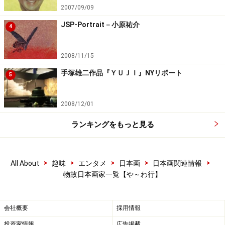
山本梅荘
（1846－1921） 飯田市美術博物館
2007/09/09
八幡白帆
（1893－1957） 松本市立美術館
JSP-Portrait－小原祐介
4
※記事内容は執筆時点のものです。最新の内容をご確認くださ
い。
2008/11/15
手塚雄二作品『ＹＵＪＩ』NYリポート
5
次のページへ
1
/
3
2008/12/01
ランキングをもっと見る
>
>
>
>
>
All About
趣味
エンタメ
日本画
日本画関連情報
物故日本画家一覧【や～わ行】
会社概要
採用情報
投資家情報
広告掲載