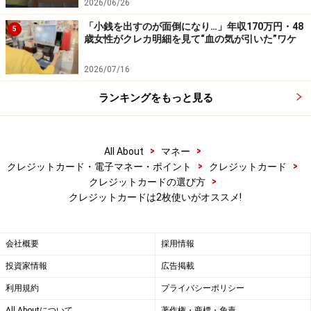
2026/06/26
【編集部からのお知らせ】
「小銭を出すのが面倒になり…」年収170万円・48
5
・「家計」について、
アンケート（2026/8/31まで）
を実施
歳女性がクレカ明細を見て“血の気が引いた”ワケ
中です！
※抽選で20名にAmazonギフト券1000円分プレゼント
2026/07/16
※謝礼付きの限定アンケートやモニター企画に参加が可能に
なります
ランキングをもっと見る
>
>
All About
マネー
>
>
クレジットカード・電子マネー・ポイント
クレジットカード
>
クレジットカードの選び方
クレジットカードは2枚使いがオススメ!
会社概要
採用情報
投資家情報
広告掲載
利用規約
プライバシーポリシー
All Aboutについて
著作権・商標・免責