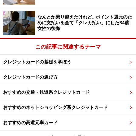
体制を確立しよう
なんとか乗り越えたけれど…ポイント還元のた
では、２枚のカードをどうやって選ぶかですが、その基
めに支払いを全て「クレカ払い」にした34歳
本は「生活カード」＋「趣味カード」という組み合わせ
女性の後悔
です。毎日の買い物や公共料金の支払いをメインカード
で行ってポイントを貯め、趣味のカードで旅行やスポー
この記事に関連するテーマ
ツに励みつつ、割引やポイントをもらって得をするとい
う方法です。
クレジットカードの基礎を学ぼう
クレジットカードの選び方
ではこの2枚をどういう基準で選ぶかというと、それぞ
れのライフスタイルに応じて決めればよいのです。例え
おすすめの交通・鉄道系クレジットカード
ば、「ネットショッピング好き」「クルマ好き」「国内
出張をよくする人」「海外出張をよくする人」「大阪都
おすすめのネットショッピング系クレジットカード
心のビジネスマン」「私鉄沿線の主婦」といった切り口
で、それに沿ってカードを選んでいくというやり方で
おすすめの高還元率カード
す。