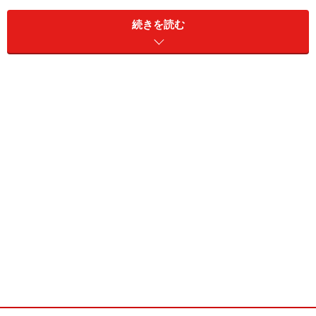
す。このように、無用のカードをたくさんもっていると
続きを読む
不都合なことが多くなりますから、一刻も早く2枚に絞
ることが大切なのです。
2枚持ちにこだわるのは、もうひとつ理由があります。
メインとサブカードならば相乗効果が得られるという点
があるからです。例えば、毎日使うメインカードとサブ
カードのそれぞれのポイントを合算できれば、その2枚
で様々な生活シーンをカバーできるため、ポイントを効
率よく貯められます。