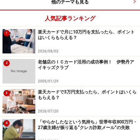
2枚の組み合わせについては他の記事や別の機会に詳し
他のテーマも見る
く紹介したいと思います。ここではまずカード選びの基
人気記事ランキング
本についてしっかり押さえてください。
楽天カードで月に10万円を支払ったら、ポイント
1
はいくらもらえる？
【関連リンク】
2026/08/02
オールアバウトのクレジットカード比較ランキングを見
老舗店のＩＣカード活用の成功事例！ 伊勢丹ア
る
2
イキッズクラブ
※記事内容は執筆時点のものです。最新の内容をご確認くださ
2005/01/29
い。
本記事の内容は一般的な情報提供を目的としており、特定の金融
楽天カードで3万円支払ったら、ポイントはいくら
商品や投資行動を推奨するものではありません。
3
もらえる？
投資や資産運用に関する最終的なご判断はご自身の責任において
行ってください。
掲載情報の正確性・完全性については十分に配慮しております
2026/07/20
が、その内容を保証するものではなく、これに基づく損失・損害
などについて当社は一切の責任を負いません。
「やらかしたなという気持ち」世帯年収800万円・
4
最新の情報や詳細については、必ず各金融機関やサービス提供者
27歳主婦が振り返る“クレカ詐欺メール”の失敗
の公式情報をご確認ください。