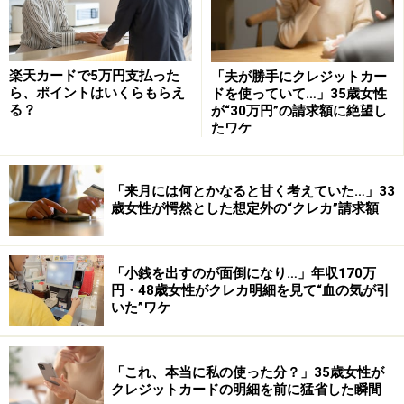
て持てるカードの利用額が決まってしまいます(年収の約
3分の1程度)。ということは、高年収の人の影響は少ない
のですが、３００万円以下の低年収の人は厳しい制限を
楽天カードで5万円支払った
「夫が勝手にクレジットカー
ら、ポイントはいくらもらえ
ドを使っていて…」35歳女性
受けることになります。
る？
が“30万円”の請求額に絶望し
たワケ
すでに持っているカードの枚数を減らされたり、限度額
の引き下げを求められるようになります。多重債務者撲
「来月には何とかなると甘く考えていた…」33
滅が政府の方針ですから、それに沿って年収の低い人は
歳女性が愕然とした想定外の“クレカ”請求額
相応のカードライフを送るように指導されるわけです。
従って、２０１０年以降は、年収に応じて利用できる金
額が決まってきますし、持てるカードや使えるカードが
「小銭を出すのが面倒になり…」年収170万
円・48歳女性がクレカ明細を見て“血の気が引
限られるという状況になります。この規制強化の面から
いた”ワケ
も2枚もちは妥当な戦略となるのです。
「これ、本当に私の使った分？」35歳女性が
クレジットカードの明細を前に猛省した瞬間
「生活カード」＋「趣味カード」で万全の