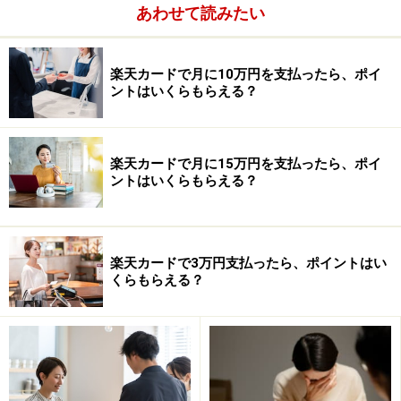
あわせて読みたい
楽天カードで月に10万円を支払ったら、ポイ
ントはいくらもらえる？
楽天カードで月に15万円を支払ったら、ポイ
ントはいくらもらえる？
改正貸金業法と改正割賦販売法の影響は予
想を超えて甚大に
楽天カードで3万円支払ったら、ポイントはい
それでもまだ３枚持ちを提唱したり、カードはすきなだ
くらもらえる？
けもったらよい(ポイントを貯めやすいから)という評論
家もいます。しかし、改正貸金業法と改正割賦販売法が
本格施行される２０１０年以降はそれは通用しなくなり
ます。
今回の法律は総量規制が入るのが特徴です。年収に応じ