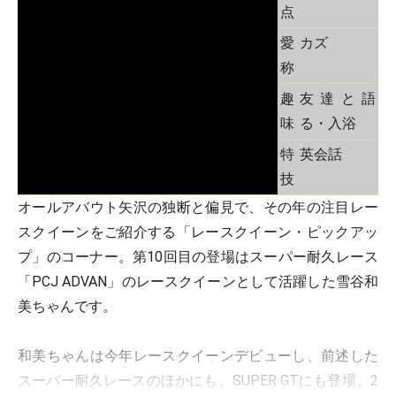
点
愛
カズ
称
趣
友達と語
味
る・入浴
特
英会話
技
オールアバウト矢沢の独断と偏見で、その年の注目レー
スクイーンをご紹介する「レースクイーン・ピックアッ
プ」のコーナー。第10回目の登場はスーパー耐久レース
「PCJ ADVAN」のレースクイーンとして活躍した雪谷和
美ちゃんです。
和美ちゃんは今年レースクイーンデビューし、前述した
スーパー耐久レースのほかにも、SUPER GTにも登場。2