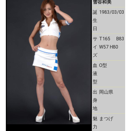
雪谷和美
誕
1983/03/03
生
日
サ
T165 B83
イ
W57 H80
ズ
血
O型
液
型
出
岡山県
身
地
魅
まつげ
力