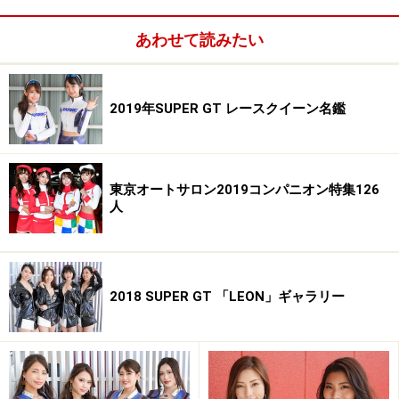
します。
※画像の無断使用及び直リンクは営利・非営利を問わず
あわせて読みたい
禁止します。
All About 著作権/商標/免責事項
2019年SUPER GT レースクイーン名鑑
All About レースクイーン」ガイドサイト掲載画像につい
て
※記事内容は執筆時点のものです。最新の内容をご確認くださ
東京オートサロン2019コンパニオン特集126
い。
人
2018 SUPER GT 「LEON」ギャラリー