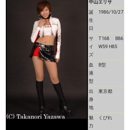
中山エリサ
誕
1986/10/27
生
日
サ
T168 B86
イ
W59 H85
ズ
血
B型
液
型
出
東京都
身
地
魅
くびれ
力