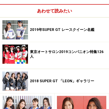
の枠にとらわれることなく、活躍の場を広げて欲しい1
あわせて読みたい
人です。
■協力
「ハイパーレースクイーンカタログ」
(ガールズエンター
2019年SUPER GT レースクイーン名鑑
テイメントBWH)
「ハイ美女ん？」
(エンタ！371)
※画像の肖像権は各モデルさん及び、所属事務所に帰属
東京オートサロン2019コンパニオン特集126
します。
人
※画像の無断使用及び直リンクは営利・非営利を問わず
禁止します。
All About 著作権/商標/免責事項
All About レースクイーン」ガイドサイト掲載画像につい
2018 SUPER GT 「LEON」ギャラリー
て
※記事内容は執筆時点のものです。最新の内容をご確認くださ
い。