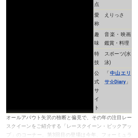
点
愛
えりっさ
称
趣
音楽・映画
味
鑑賞・料理
特
スポーツ(水
技
泳)
公
「
中山エリ
式
サ☆Diary
」
サ
イ
ト
オールアバウト矢沢の独断と偏見で、その年の注目レー
スクイーンをご紹介する「レースクイーン・ピックアッ
プ」のコーナー。第3回目の登場は今年、フォーミュラ