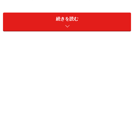
としてこの企画はスタートしたのだと言う。
続きを読む
その真意はともかく、SLSは期待に違わぬリアルスポー
ツカーであった。しかも、感覚的にメルセデスを意識さ
せる（乗るとベンツだった、という意味では決してな
い）ことで、たとえばラグナセカのようなチャレンジン
グなサーキットにおいても、精神的な余裕をもってその
パフォーマンスを楽しめるという他のスポーツカーブラ
ンドにはないメリットを持っている。最小限のメルセデ
ス性×最大限のAMG性。それはもうAMGは独立したいん
じゃないか、と思わせるほどの仕上がりだった。
低重心化されたエンジンはフロントアクスル後方に、ミ
ッションはリアアクスルに配置。前後重量配分を47：
53とした