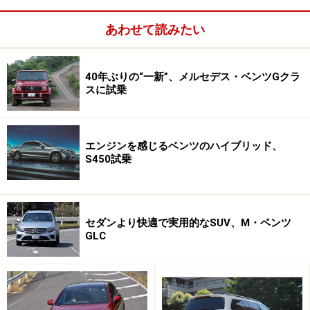
あわせて読みたい
走りについては
次ページ
で
※記事内容は執筆時点のものです。最新の内容をご確認くださ
40年ぶりの“一新”、メルセデス・ベンツGクラ
い。
スに試乗
次のページへ
1
/
2
エンジンを感じるベンツのハイブリッド、
S450試乗
セダンより快適で実用的なSUV、M・ベンツ
GLC