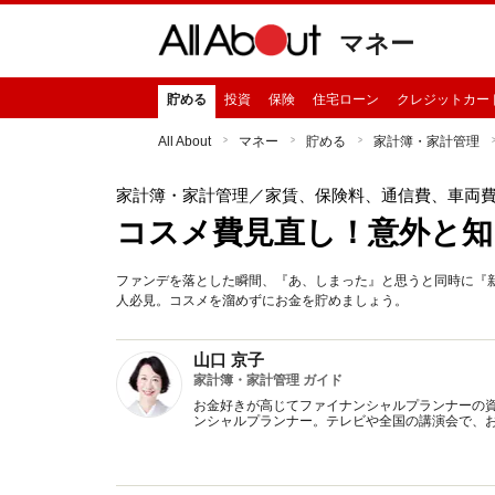
マネー
貯める
投資
保険
住宅ローン
クレジットカー
All About
マネー
貯める
家計簿・家計管理
家計簿・家計管理
／家賃、保険料、通信費、車両
コスメ費見直し！意外と知
ファンデを落とした瞬間、『あ、しまった』と思うと同時に『
人必見。コスメを溜めずにお金を貯めましょう。
山口 京子
家計簿・家計管理 ガイド
お金好きが高じてファイナンシャルプランナーの
ンシャルプランナー。テレビや全国の講演会で、