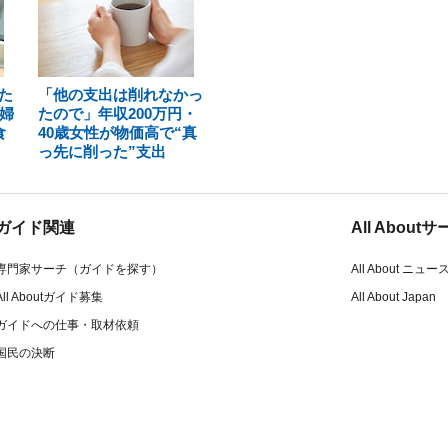
た
「他の支出は削れなかっ
婦
たので」年収200万円・
食
40歳女性が物価高で“真
っ先に削った”支出
ガイド関連
All Abou
専門家サーチ（ガイドを探す）
All About ニュー
All Aboutガイド募集
All About Japan
ガイドへの仕事・取材依頼
国民の決断