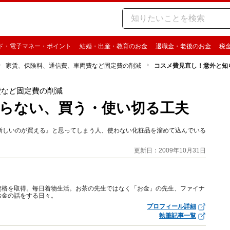
ド・電子マネー・ポイント
結婚・出産・教育のお金
退職金・老後のお金
税
家賃、保険料、通信費、車両費など固定費の削減
コスメ費見直し！意外と知
費など固定費の削減
らない、買う・使い切る工夫
新しいのが買える』と思ってしまう人、使わない化粧品を溜めて込んでいる
更新日：2009年10月31日
資格を取得。毎日着物生活。お茶の先生ではなく「お金」の先生、ファイナ
お金の話をする日々。
プロフィール詳細
執筆記事一覧