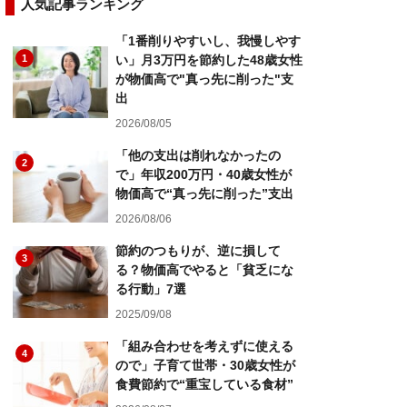
人気記事ランキング
「1番削りやすいし、我慢しやす
1
い」月3万円を節約した48歳女性
が物価高で"真っ先に削った"支
出
2026/08/05
「他の支出は削れなかったの
2
で」年収200万円・40歳女性が
物価高で“真っ先に削った”支出
2026/08/06
節約のつもりが、逆に損して
3
る？物価高でやると「貧乏にな
る行動」7選
2025/09/08
「組み合わせを考えずに使える
4
ので」子育て世帯・30歳女性が
食費節約で“重宝している食材”