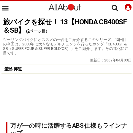
旅バイクを探せ！ 13【HONDA CB400SF
＆SB】
(2ページ目)
ツーリングバイクにオススメの一台をご紹介するこのシリーズ。13回目
の今回は、2008年に大きなモデルチェンジを行ったホンダ「CB400SF＆
SB（SUPER FOUR＆SUPER BOLD'OR）」をご紹介します。その進化に注
目です。
更新日：
2009年04月03日
埜邑 博道
万が一の時に活躍するABS仕様もラインナ