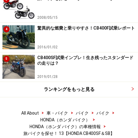
2008/05/15
驚異的な燃費と乗りやすさ！CB400F試乗レポート
4
2016/01/02
CB400SF試乗インプレ！生き残ったスタンダード
5
の走りは？
2019/01/28
ランキングをもっと見る
>
>
>
>
All About
車・バイク
バイク
バイク
>
HONDA（ホンダ バイク）
>
HONDA（ホンダ バイク）の車種情報
旅バイクを探せ！ 13【HONDA CB400SF＆SB】