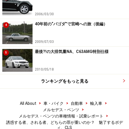
2006/03/30
40年前の“パゴダ”で宮崎への旅（後編）
4
2009/07/03
最後?!の大排気量NA、C63AMG特別仕様
5
2010/05/18
ランキングをもっと見る
>
>
>
>
All About
車・バイク
自動車
輸入車
>
メルセデス・ベンツ
>
メルセデス・ベンツの車種情報・試乗レポート
誘惑する者、される者、どちらの罪が重いのか？ 魅了するボデ
ィ、CLS