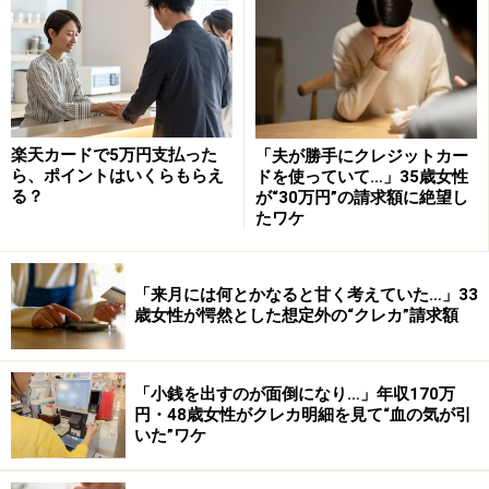
についているかどうかを重視します。小規模な事業所で
あっても銀行ときちんと取り引きのある会社で、そこの
正社員であれば問題はありません。難しいのは自由業や
自営業、それに派遣社員、フリーターの場合です。
楽天カードで5万円支払った
「夫が勝手にクレジットカー
ら、ポイントはいくらもらえ
ドを使っていて…」35歳女性
※記事内容は執筆時点のものです。最新の内容をご確認くださ
る？
が“30万円”の請求額に絶望し
い。
たワケ
本記事の内容は一般的な情報提供を目的としており、特定の金融
商品や投資行動を推奨するものではありません。
投資や資産運用に関する最終的なご判断はご自身の責任において
行ってください。
「来月には何とかなると甘く考えていた…」33
掲載情報の正確性・完全性については十分に配慮しております
歳女性が愕然とした想定外の“クレカ”請求額
が、その内容を保証するものではなく、これに基づく損失・損害
などについて当社は一切の責任を負いません。
最新の情報や詳細については、必ず各金融機関やサービス提供者
の公式情報をご確認ください。
「小銭を出すのが面倒になり…」年収170万
円・48歳女性がクレカ明細を見て“血の気が引
いた”ワケ
次のページへ
1
/
2