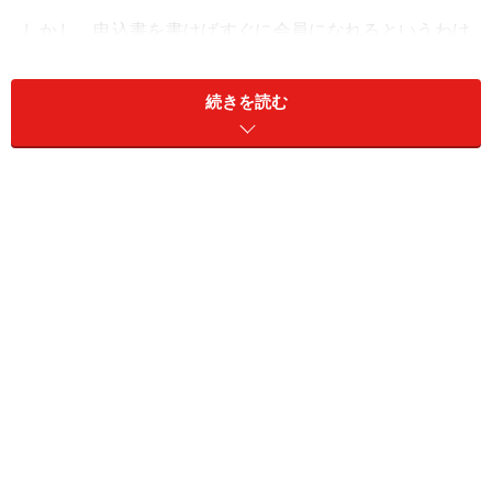
しかし、申込書を書けばすぐに会員になれるというわけ
ではありません。カード会社では面接などをしないもの
の、送られてきた申込書に沿って、いろいろな手段で申
続きを読む
し込み依頼者の人となりを調査し、その人を会員にして
もよいかどうかを判断しています。
その際、カード会社が一番気にするのが申込者の返済能
力についてです。返済能力のない人を会員にすれば、カ
ード会社が負債を抱えることになるからです。
各社が判断基準としてあげているのは、年齢、定職、年
収の三つ。年齢については、社会人として一人前と認め
られる１８才から２０才が目安となっています。職業に
ついては定職に就いていることが条件、それも最低１年
以上の勤続年数を求めるところが多くあります。年収は
２５０万円から３００万円以上は必要とされます。