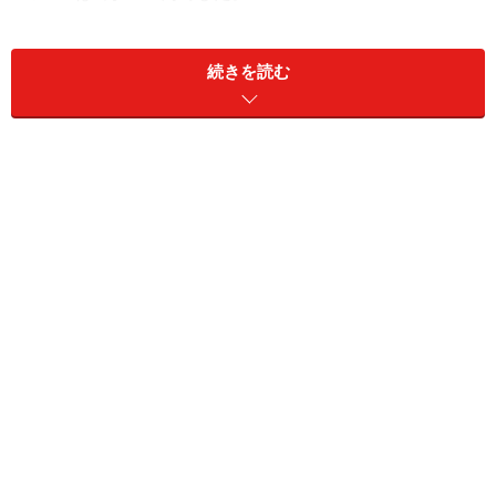
やはり、働くママの自由になるお金は多いですね。で
続きを読む
は、実際に自分のために使ったお金はいくらだったでし
ょう。「フルタイム」は1万8716円、「パート・アルバ
イト」は1万769円、「専業主婦」は9919円で、どなたも
同じように、使えるお金より使ったお金は5000円ほど少
なく、みなさんの堅実ぶりがうかがえます。
同様の調査で＠niftyの「何でも調査隊」によれば、30代
以下の専業主婦のおこづかいは、5000円以下64％、
5000円から1万円は27％、2万円から3万円は9％。
40代以下の専業主婦は、5000円以下は35％、5000円か
ら1万円は22％、1万円から2万円は16％、2万円から3万
円は22％、3万円から4万円は5％でした。