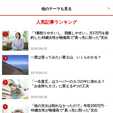
他のテーマも見る
人気記事ランキング
「1番削りやすいし、我慢しやすい」月3万円を節
1
約した48歳女性が物価高で"真っ先に削った"支出
2026/08/05
一度は登ってみたい富士山、いくらかかる？
2
2019/06/23
「一生貧乏」はスーパーのカゴの中に表れる？
3
「お金持ちカゴ」に変える4つの工夫
2025/08/28
「他の支出は削れなかったので」年収200万円・
4
40歳女性が物価高で“真っ先に削った”支出