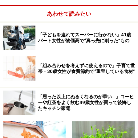
年齢が上がるほど、専業主婦でも自由に使えるお金は増
あわせて読みたい
えていますが、30代以下のおよそ9割が1万円以下、40代
以下のおよそ、7割が2万円以下のおこづかいです。
「子どもを連れてスーパーに行かない」41歳
パート女性が物価高で“真っ先に削った”もの
おこづかいのメリット
働いている人なら、生活費を出した残りは自由に使える
「組み合わせを考えずに使えるので」子育て世
お金です。でも、自由に使えるお金＝自分のおこづかい
帯・30歳女性が食費節約で“重宝している食材”
にしてしまうと、いつの間にか何かに消えてしまいま
す。
「思った以上にぬるくなるのが早い…」コーヒ
ーや紅茶をよく飲む49歳女性が買って後悔し
専業主婦は、家計簿に夫や子どもの「おこづかい」とい
たキッチン家電
う費目はあっても、自分のおこづかいはなしという人は
少なくありません。では、お友達とお茶を飲んだり、趣
味の雑貨を買うお金はどこから出ているのでしょうか？