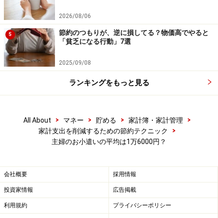
2026/08/06
節約のつもりが、逆に損してる？物価高でやると
5
「貧乏になる行動」7選
2025/09/08
ランキングをもっと見る
>
>
>
>
All About
マネー
貯める
家計簿・家計管理
>
家計支出を削減するための節約テクニック
主婦のお小遣いの平均は1万6000円？
会社概要
採用情報
投資家情報
広告掲載
利用規約
プライバシーポリシー