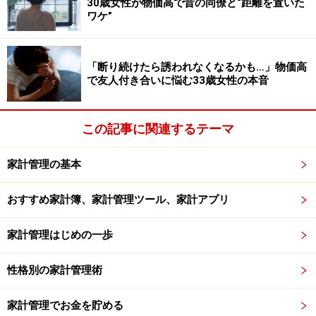
行ってください。
30歳女性が物価高で昔の同僚と“距離を置いた
掲載情報の正確性・完全性については十分に配慮しております
ワケ”
が、その内容を保証するものではなく、これに基づく損失・損害
などについて当社は一切の責任を負いません。
最新の情報や詳細については、必ず各金融機関やサービス提供者
の公式情報をご確認ください。
「断り続けたら誘われなくなるかも…」物価高
で友人付き合いに悩む33歳女性の本音
次のページへ
1
/
2
この記事に関連するテーマ
家計管理の基本
おすすめ家計簿、家計管理ツール、家計アプリ
家計管理はじめの一歩
性格別の家計管理術
家計管理でお金を貯める