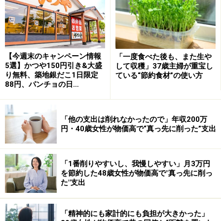
たいてい、生活費のどこかの費目にまぎれ込んでいま
す。「ママ費」という費目を作ってもらうと、結構使っ
ていたことに気づきます。
【今週末のキャンペーン情報
「一度食べた後も、また生や
ランチ代、趣味のお金、美容費、娯楽費など、自分のた
5選】かつや150円引き&大盛
して収穫」37歳主婦が重宝し
めのお金を生活費から分けることで、お金の使い道を見
り無料、築地銀だこ1日限定
ている“節約食材”の使い方
88円、パンチョの日…
直すことができるので、おこづかいという費目はとても
有効なのです。
「他の支出は削れなかったので」年収200万
次のページでは、おこづかいを上手に決めてお金を貯め
円・40歳女性が物価高で“真っ先に削った”支出
る方法をご紹介します
「1番削りやすいし、我慢しやすい」月3万円
を節約した48歳女性が物価高で"真っ先に削っ
※記事内容は執筆時点のものです。最新の内容をご確認くださ
た"支出
い。
本記事の内容は一般的な情報提供を目的としており、特定の金融
商品や投資行動を推奨するものではありません。
投資や資産運用に関する最終的なご判断はご自身の責任において
「精神的にも家計的にも負担が大きかった」