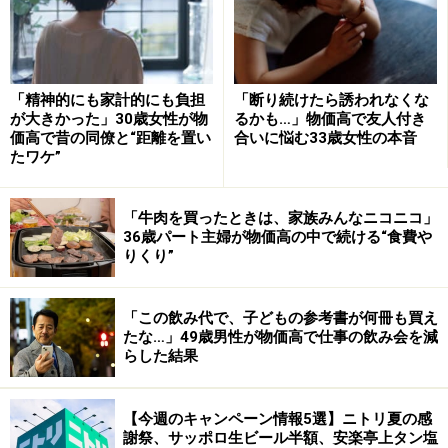
ケ?スに収納されて、2300円です。
お年玉はドル！
「精神的にも家計的にも負担
「断り続けたら誘われなくな
が大きかった」30歳女性が物
るかも…」物価高で友人付き
価高で昔の同僚と“距離を置い
合いに悩む33歳女性の本音
東京都のよしママさん。「ポチ袋に入れるのは米ドル
たワケ”
札」です。海外旅行で使わなかったドルがあったので、
そのまま置いておいても金利も付かないしと思ってお年
「牛肉を買ったときは、家族みんなニコニコ」
玉にしたら、「わ～外国のお金だ！」と子供達は興味
36歳パート主婦が物価高の中で続ける“食費や
津々。「円安になったら円に替えてね」といって渡すそ
りくり”
うですが、親も「円安？」といい勉強になります。
「この飲み代で、子どもの参考書が何冊も買え
たな…」49歳男性が物価高で仕事の飲み会を減
円からドルに替えるのは、街のチケットショップや銀行
らした結果
の両替コーナーがあります。手数料がかかります。４円
から６円以上円安になると、ドルを買ったとき以上の円
【今週のキャンペーン情報5選】ニトリ夏の感
が受け取れます。年に何度かある円高のチャンスでドル
謝祭、サッポロ生ビール半額、安楽亭上タン塩