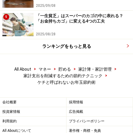
2025/09/08
「一生貧乏」はスーパーのカゴの中に表れる？
5
「お金持ちカゴ」に変える4つの工夫
2025/08/28
ランキングをもっと見る
>
>
>
>
All About
マネー
貯める
家計簿・家計管理
>
家計支出を削減するための節約テクニック
ケチと呼ばれないお年玉節約術
会社概要
採用情報
投資家情報
広告掲載
利用規約
プライバシーポリシー
All Aboutについて
著作権・商標・免責