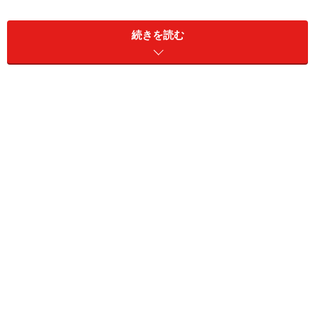
北海道の達人、ハンドルネームうぴさんは、パソコンで
デザインをするのが趣味で、毎年ポチ袋も手作りです。
続きを読む
去年は、モノグラムをモチーフにしたポチ袋とのし袋を
作ってお年玉を渡したら、子供達のお母さんが大喜び。
中身よりも、これにお金を入れたら貯まりそう！と、大
好評でした。実際、袋分け（費目別に現金を入れておい
て、１ヶ月やりくりする）の袋に使っている人もいると
か。私も実物をもらいましたが、まるで有名ブランドの
ようなモノグラムがかわいい袋でした。