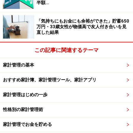
を買い、お年玉にするのも楽しいかもしれません。トラ
半額…
ベラーズチェックなら両替手数料はあまりかかりません
が、きっと、お札の方がリアルでお年玉っぽいですね。
「気持ちにもお金にも余裕ができた」貯蓄650
万円・33歳女性が物価高で友人付き合いを見
直した結果
お年玉は出来高報酬制
この記事に関連するテーマ
「うちは黙っていては、お年玉はもらえません。昨年一
年間、どれくらい自分が頑張ったか報告し、出来に応じ
家計管理の基本
てお年玉を決めます」、というのは愛知県のノリさん。
おすすめ家計簿、家計管理ツール、家計アプリ
子供達が一列に並び、自分が立てた目標と「運動会で１
家計管理はじめの一歩
等だった」とか、「水泳の県大会に出場した」「ピアノ
の発表会で、間違えないで弾けた」と、みんなの前で結
性格別の家計管理術
果を報告します。年功序列ではなく、みんな一律になる
こともあるそうです。
家計管理でお金を貯める