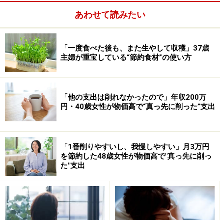
あわせて読みたい
「一度食べた後も、また生やして収穫」37歳
主婦が重宝している“節約食材”の使い方
今しかもらえないお金
「他の支出は削れなかったので」年収200万
続いて、神奈川県のゆっこさん。お父様が、銀行におつ
円・40歳女性が物価高で“真っ先に削った”支出
とめでお家に500円玉の記念コインがたくさんありまし
た。それを去年、お年玉として1枚ずつあげたら、親戚
の小学生の男の子は大喜びだったそうです。
「1番削りやすいし、我慢しやすい」月3万円
を節約した48歳女性が物価高で"真っ先に削っ
た"支出
記念コインは、造幣局のオンラインショップで買うこと
が出来ます。例えば、2007年に発売された商品
「ベルサ
イユのばら」
は、平成19年の未使用の500円玉から1円玉
が、オスカルとマリ?・アントワネットをあしらった特製