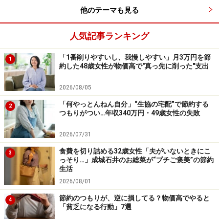
節約しようと思って始めた訳ではないかもしれません
他のテーマも見る
が、なかなかユニークなお年玉があるものです。次のペ
人気記事ランキング
ージでは、ユニークだと思ったのに大失敗してしまった
例をご紹介します。
「1番削りやすいし、我慢しやすい」月3万円を節
1
縁起をかついだつもりが大失敗？！＞＞＞
約した48歳女性が物価高で"真っ先に削った"支出
※記事内容は執筆時点のものです。最新の内容をご確認くださ
2026/08/05
い。
本記事の内容は一般的な情報提供を目的としており、特定の金融
「何やっとんねん自分」“生協の宅配”で節約する
2
商品や投資行動を推奨するものではありません。
つもりがつい…年収340万円・49歳女性の失敗
投資や資産運用に関する最終的なご判断はご自身の責任において
行ってください。
2026/07/31
掲載情報の正確性・完全性については十分に配慮しております
が、その内容を保証するものではなく、これに基づく損失・損害
食費を切り詰める32歳女性「夫がいないときにこ
3
などについて当社は一切の責任を負いません。
っそり…」成城石井のお総菜が“プチご褒美”の節約
最新の情報や詳細については、必ず各金融機関やサービス提供者
生活
の公式情報をご確認ください。
2026/08/01
節約のつもりが、逆に損してる？物価高でやると
4
次のページへ
1
/
2
「貧乏になる行動」7選