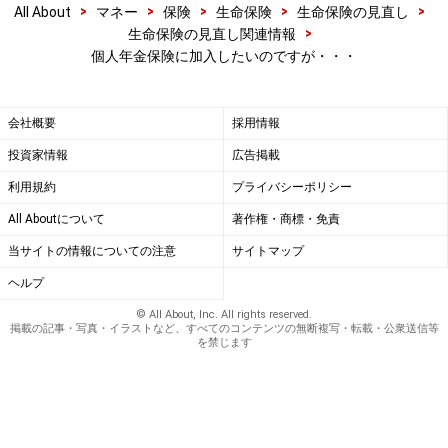
>
>
>
>
>
All About
マネー
保険
生命保険
生命保険の見直し
>
生命保険の見直し関連情報
個人年金保険に加入したいのですが・・・
会社概要
採用情報
投資家情報
広告掲載
利用規約
プライバシーポリシー
All Aboutについて
著作権・商標・免責
当サイトの情報についての注意
サイトマップ
ヘルプ
© All About, Inc. All rights reserved.
変額タイプの個人年金保険
掲載の記事・写真・イラストなど、すべてのコンテンツの無断複写・転載・公衆送信等
を禁じます
「投資型年金」という名前の方が一般的でしょうか。銀
行がこぞって販売し、相続財産や、退職金などを投資型
年金で保有している人が多いと思います。