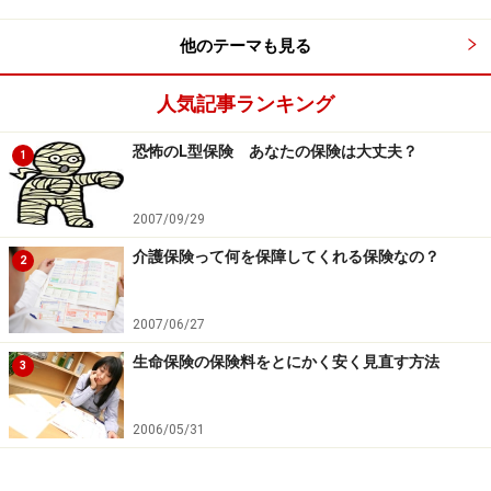
このまま、株価や物価が横ばいもしくは、下がっていく
他のテーマも見る
ような状況では「定額タイプ」は加入者にとって大きな
メリットをもたらす商品と言えます。反対に販売してい
人気記事ランキング
る保険会社にとっては大きなリスクを背負うことになり
恐怖のL型保険 あなたの保険は大丈夫？
ます。
1
日本人は運用によるリスクを取りたがらないということ
2007/09/29
で、銀行窓口でも「変額個人年金―元本保証型」なるも
介護保険って何を保障してくれる保険なの？
2
のが販売され、これまでかなりの売り上げをあげていま
したが、こちらも積み立てた分が運用によって減ること
2007/06/27
がないので、ある意味「定額」ということになります。
生命保険の保険料をとにかく安く見直す方法
3
本来加入者が背負うべき資産減少のリスクを保険会社が
背負ってくれているので、保険会社がこれはたまらない
2006/05/31
ということで昨今販売中止にしているところも多いよう
です。