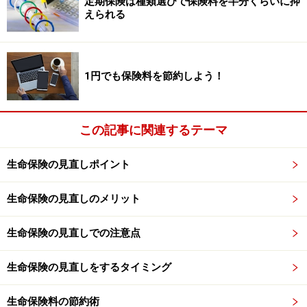
定期保険は種類選びで保険料を半分くらいに抑
えられる
しかし、ここ半年の世界同時不況においてはその理屈は
どこかに吹っ飛んでしまいました。
もちろん長期的で考えた場合、また株価が再び上昇する
1円でも保険料を節約しよう！
可能性は十分にあると思いますが、あくまで可能性、現
在の状況を考えると不安が、という人が多いのも無理は
ありません。
この記事に関連するテーマ
（私はファイナンシャルプランナーですが経済ジャーナ
リストの先生でも預言者でもないので、インフレになる
生命保険の見直しポイント
とか、デフレになるとか、そんな話はするつもりはあり
ません、信じていい
生命保険の見直しのメリット
のは客観的な事実と皆さんそれぞれのご自分の予測だけ
です）
生命保険の見直しでの注意点
生命保険の見直しをするタイミング
定額タイプの個人年金保険は、運用による増減は全て保
険会社が背負ってくれます。
生命保険料の節約術