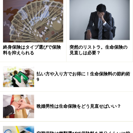
定額タイプの個人年金保険
「定額」タイプは、保険に加入（契約）する時に受け取
る年金、途中で解約したらいくらといった金額が決まっ
終身保険はタイプ選びで保険
突然のリストラ。生命保険の
ています。加入時の経済状況、金利の動向などが今後も
料を抑えられる
見直しは必要？
変わらない、もしくはデフレが進んで現金の価値が上が
ると考える人にあっています。
払い方や入り方でお得に！生命保険料の節約術
9
資産運用しないと損、分散長期投資で安定的なリターン
（運用による収益）を確保しよう、リスクを取らない運
用をしない人はそれ自体がリスクだ（結局インフレにな
晩婚男性は生命保険をどう見直せばいい？
ると信じている人は、そんな風に考えます、当たり前で
すね）と言われていました。いや現在も多くのＦＰ（フ
ァイナンシャルプランナー）がそう話しています。