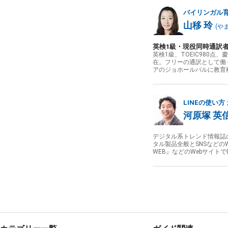
バイリンガル
山移 玲
(
や
英検1級・現役同時通訳
英検1級、TOEIC980
在。フリーの通訳として働
アのジョホールバルに教育
LINEの使い方
河原塚 英
デジタル系トレンド情報誌
タル製品全般とSNSなどのWe
WEB』などのWebサイト