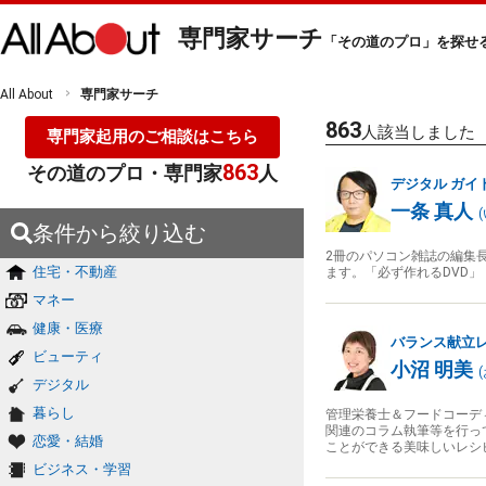
専門家サーチ
「その道のプロ」を探せ
All About
専門家サーチ
863
人該当しました
専門家起用のご相談はこちら
863
その道のプロ・専門家
人
デジタル
ガイ
一条 真人
(
条件から絞り込む
2冊のパソコン雑誌の編集
住宅・不動産
ます。「必ず作れるDVD」「
マネー
健康・医療
バランス献立
ビューティ
小沼 明美
(
デジタル
暮らし
管理栄養士＆フードコーデ
関連のコラム執筆等を行っ
恋愛・結婚
ことができる美味しいレシ
ビジネス・学習