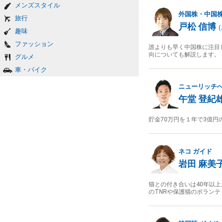
メンズスタイル
外国株・中国
旅行
戸松 信博
(
趣味
ファッション
誰よりも早く中国株に注目
向についても解説します。
グルメ
車・バイク
ニューリッチ
午堂 登紀
貯金70万円を１年で3億
ネコ
ガイド
岩田 麻美
猫との付き合いは40年以
のTNRや保護猫のボラン