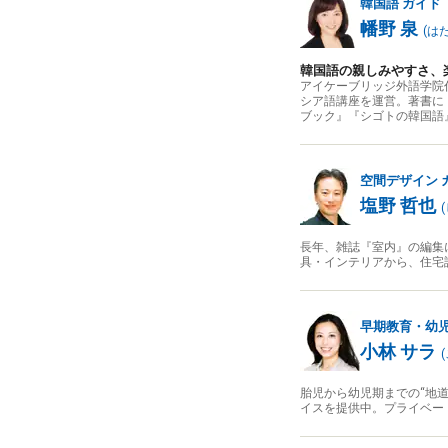
韓国語
ガイド
幡野 泉
(
は
韓国語の親しみやすさ、
アイケーブリッジ外語学院
シア語講座を運営。著書に『
ブック』『シゴトの韓国語
空間デザイン
塩野 哲也
(
長年、雑誌『室内』の編集
具・インテリアから、住宅
早期教育・幼
小林 サラ
(
胎児から幼児期までの“地
イスを提供中。プライベー