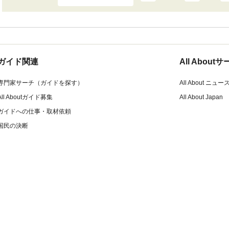
ガイド関連
All Abou
専門家サーチ（ガイドを探す）
All About ニュー
All Aboutガイド募集
All About Japan
ガイドへの仕事・取材依頼
国民の決断