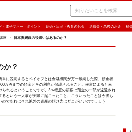
ド・電子マネー・ポイント
結婚・出産・教育のお金
退職金・老後のお金
税
講座
日本振興銀の後追いはあるのか？
のか？
簡単に説明するとペイオフとは金融機関が万一破綻した際、預金者
000万円までの預金とその利息が保護されること。報道によると幸
けられるということですが、3％程度の顧客は預金の一部が返還され
するという一大事が実際に起こったこと。こういったことは今後も
いのであればそれ以外の資産の預け先はどこがいいのでしょう