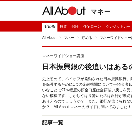
マネー
貯める
投資
保険
住宅ローン
クレジットカー
All About
マネー
貯める
マネーワイドショー
マネーワイドショー講座
日本振興銀の後追いはある
史上初めて、ペイオフが発動された日本振興銀行。
を保護するために1つの金融機関について一預金者1
いなことに97％程度の預金口座は全額払い戻しを受
ない模様です。しかしやはり驚いたのは銀行が破綻
ありえるのでしょうか？ また、銀行が信じられな
か？ All About マネーのガイドに聞いてみました！
記事一覧