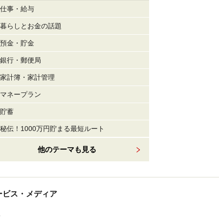
仕事・給与
暮らしとお金の話題
預金・貯金
銀行・郵便局
家計簿・家計管理
マネープラン
貯蓄
秘伝！1000万円貯まる最短ルート
他のテーマも見る
tサービス・メディア
ス