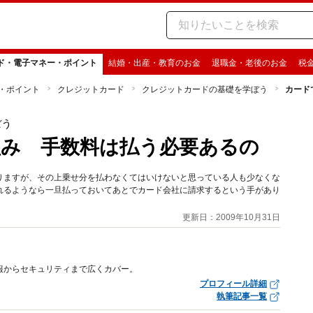
ド・電子マネー・ポイント
結婚・出産・教育のお金
退職金・老後のお金
税
・ポイント
クレジットカード
クレジットカードの基礎を学ぼう
カード
ぼう
み 手数料は払う必要あるの
りますが、その上乗せ分を払わなくてはいけないと思っている人も少なくな
れるようなら一旦払っておいてあとでカード会社に請求するという手があり
更新日：2009年10月31日
報からセキュリティまで広くカバー。
プロフィール詳細
執筆記事一覧