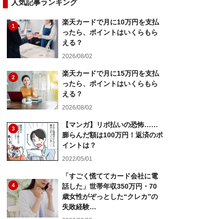
人気記事ランキング
楽天カードで月に10万円を支払
1
ったら、ポイントはいくらもら
える？
2026/08/02
楽天カードで月に15万円を支払
2
ったら、ポイントはいくらもら
える？
2026/08/02
【マンガ】リボ払いの恐怖……
3
膨らんだ額は100万円！返済のポ
イントは？
2022/05/01
「すごく慌ててカード会社に電
4
話した」世帯年収350万円・70
歳女性がぞっとした“クレカ”の
失敗経験…