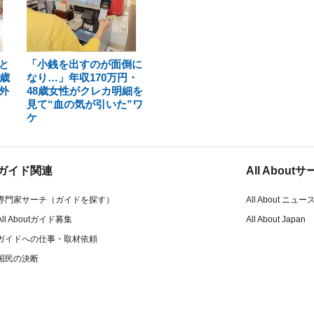
と
「小銭を出すのが面倒に
歳
なり…」年収170万円・
外
48歳女性がクレカ明細を
見て“血の気が引いた”ワ
ケ
ガイド関連
All Abou
専門家サーチ（ガイドを探す）
All About ニュー
All Aboutガイド募集
All About Japan
ガイドへの仕事・取材依頼
国民の決断