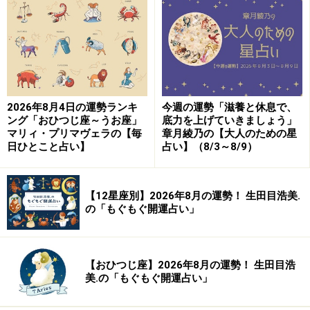
9位：うお座／魚座（2月19日～3月20日生
まれ）
2026年8月4日の運勢ランキ
今週の運勢「滋養と休息で、
親しい人に突然、裏切られる暗示が……。警戒心を持つよ
ング「おひつじ座～うお座」
底力を上げていきましょう」
うに。
マリィ・プリマヴェラの【毎
章月綾乃の【大人のための星
日ひとこと占い】
占い】（8/3～8/9）
＞【12星座別】下半期のあなたの運勢は？
【12星座別】2026年8月の運勢！ 生田目浩美.
の「もぐもぐ開運占い」
【おひつじ座】2026年8月の運勢！ 生田目浩
美.の「もぐもぐ開運占い」