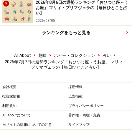
6位：てんびん座／天秤座（9月23日～10月
2026年8月6日の運勢ランキング「おひつじ座～う
5
23日生まれ）
お座」 マリィ・プリマヴェラの【毎日ひとこと占
い】
2026/08/05
ランキングをもっと見る
人間関係が広がる日。気配り上手がモノを言う暗示あ
り。
>
>
>
>
All About
趣味
ホビー・コレクション
占い
＞【12星座別】下半期のあなたの運勢は？
2026年7月7日の運勢ランキング「おひつじ座～うお座」 マリィ・
プリマヴェラの【毎日ひとこと占い】
5位：みずがめ座／水瓶座（1月20日～2月
18日生まれ）
会社概要
採用情報
投資家情報
広告掲載
利用規約
プライバシーポリシー
All Aboutについて
著作権・商標・免責
楽しいことがいっぱい。友達を誘って遊べば収穫もたっ
当サイトの情報についての注意
サイトマップ
ぷり！