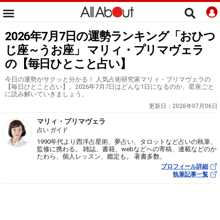
2026年7月7日の運勢ランキング「おひつ
じ座～うお座」 マリィ・プリマヴェラ
の【毎日ひとこと占い】
今日の運勢がサクッと分かる！ 人気占術研究家マリィ・プリマヴェラの
【毎日ひとこと占い】。2026年7月7日はどんな1日になるのか、星座ごと
に読み解いていきましょう。
更新日：
2026年07月06日
マリィ・プリマヴェラ
占い ガイド
1990年代より西洋占星術、夢占い、タロットなど占いの執筆、
監修に携わる。 雑誌、書籍、webなどへの寄稿、連載などのか
たわら、個人レッスン、鑑定も。 著書多数。
プロフィール詳細
執筆記事一覧