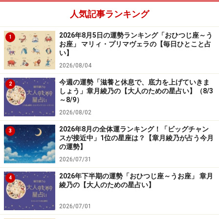
人気記事ランキング
隠し事が原因で家族ともめる予感。オープンに過ごし
2026年8月5日の運勢ランキング「おひつじ座～う
1
て。
お座」 マリィ・プリマヴェラの【毎日ひとこと占
い】
＞【12星座別】下半期のあなたの運勢は？
2026/08/04
今週の運勢「滋養と休息で、底力を上げていきま
2
しょう」章月綾乃の【大人のための星占い】（8/3
～8/9）
2026/08/02
2026年8月の全体運ランキング！「ビッグチャン
3
スが接近中」1位の星座は？【章月綾乃が占う今月
の運勢】
2026/07/31
2026年下半期の運勢「おひつじ座～うお座」 章月
4
綾乃の【大人のための星占い】
2026/07/01