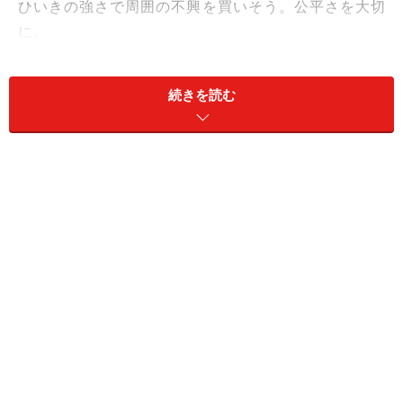
ひいきの強さで周囲の不興を買いそう。公平さを大切
に。
＞【12星座別】下半期のあなたの運勢は？
続きを読む
11位：さそり座／蠍座（10月24日～11月22
日生まれ）
家族との関係に救いあり。悩みを相談するのがよさそ
う。