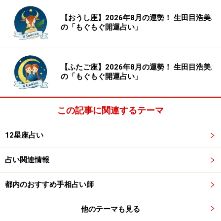
【おうし座】2026年8月の運勢！ 生田目浩美.
の「もぐもぐ開運占い」
8位：おとめ座／乙女座（8月23日～9月22
日生まれ）
【ふたご座】2026年8月の運勢！ 生田目浩美.
の「もぐもぐ開運占い」
この記事に関連するテーマ
暗い顔で周囲から敬遠されそう。鏡の前で表情をチェッ
ク！
12星座占い
＞【12星座別】下半期のあなたの運勢は？
占い関連情報
7位：おうし座／牡牛座（4月20日～5月20
都内のおすすめ手相占い師
日生まれ）
他のテーマも見る