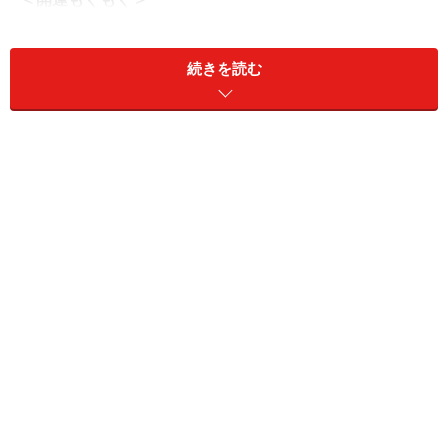
突っ走りながらも上手に調整し、最高のゴールを迎える
には、“火のパワー”と“木のパワー”を使います。おすすめ
続きを読む
は、夏祭りの屋台でも人気の「焼きそば」です。ソース
の香ばしい香りが食欲をそそります。
焼きそばの具といえばキャベツ。キャベツやソースの酸
味が木のパワーを高め、焼くことで火のパワーも備わり
ます。
火と木のエネルギーが合わさることで、勢いよく進みな
がらも、必要なところで柔軟に方向転換できるようにな
るでしょう。
＞【2026年7月のもぐもぐ開運占い】他の星座の運勢が
気になる人はこちら
【この記事の筆者：生田目浩美.】