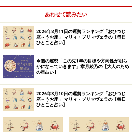
気学風水鑑定家。心理学研究家としても活動。1998年か
ら風水師に師事し、風水、九星、祐気採り（吉方位判
あわせて読みたい
断）、吉日の選定、手相・姓名判断、家相学などを学
ぶ。上から押し付けるのではなく、「相手の気持ちに寄
2026年8月11日の運勢ランキング「おひつじ
り添う」鑑定スタイルは多くの読者の心をつかんで離さ
座～うお座」 マリィ・プリマヴェラの【毎日
ない。テレビ、ラジオなどへの出演や、Webメディア、
ひとこと占い】
雑誌での執筆など幅広く活躍中。好きな食べ物は桃と餃
子。あだ名はナッキー。
今週の運勢「この先1年の目標や方向性が明ら
かになっていきます」章月綾乃の【大人のため
【イラスト】
の星占い】
ほんま ちあき
2026年8月10日の運勢ランキング「おひつじ
※記事内容は執筆時点のものです。最新の内容をご確認くださ
座～うお座」 マリィ・プリマヴェラの【毎日
い。
ひとこと占い】
【編集部おすすめの購入サイト】