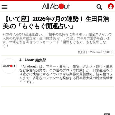
【いて座】2026年7月の運勢！ 生田目浩
美.の「もぐもぐ開運占い」
2026年7月の12星座別占い。「相手の気持ちに寄り添う」鑑定スタイルで
人気の気学風水鑑定家・生田目浩美.が「いて座」の今月の運勢を占いま
す。幸運を引き寄せるラッキーフード「開運もぐもぐ」もお見逃しな
く！
更新日：
2026年07月01日
All About 編集部
「All About」は、マネー・暮らし・住宅・グルメ・旅行・健康
など多彩な分野で、その道のプロ（専門家）が、日常生活をよ
り豊かに快適にするノウハウから業界の最新動向、読み物コラ
ムまで、多彩なコンテンツを発信する日本最大級の総合情報サ
イトです。