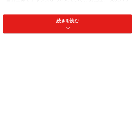
ー”を使います。おすすめは、「苦味野菜」です。ゴーヤ
やルッコラ、大葉、ナス、ズッキーニなど苦味のある野
続きを読む
菜を、パスタにしていただいてみましょう。
味付けはレモン、オリーブオイル、塩コショウだけでOK
です。野菜の持つほろ苦さを感じ取ることで、自分の強
さが発揮できます。
＞【2026年7月のもぐもぐ開運占い】他の星座の運勢が
気になる人はこちら
【この記事の筆者：生田目浩美.】
気学風水鑑定家。心理学研究家としても活動。1998年か
ら風水師に師事し、風水、九星、祐気採り（吉方位判
断）、吉日の選定、手相・姓名判断、家相学などを学
ぶ。上から押し付けるのではなく、「相手の気持ちに寄
り添う」鑑定スタイルは多くの読者の心をつかんで離さ