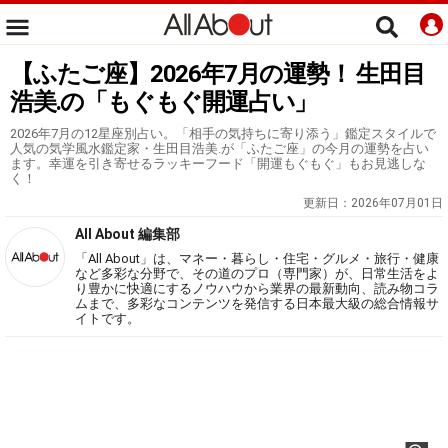
【ふたご座】2026年7月の運勢！ 生田目
浩美.の「もぐもぐ開運占い」
2026年7月の12星座別占い。「相手の気持ちに寄り添う」鑑定スタイルで
人気の気学風水鑑定家・生田目浩美.が「ふたご座」の今月の運勢を占い
ます。幸運を引き寄せるラッキーフード「開運もぐもぐ」もお見逃しな
く！
更新日：
2026年07月01日
All About 編集部
「All About」は、マネー・暮らし・住宅・グルメ・旅行・健康
など多彩な分野で、その道のプロ（専門家）が、日常生活をよ
り豊かに快適にするノウハウから業界の最新動向、読み物コラ
ムまで、多彩なコンテンツを発信する日本最大級の総合情報サ
イトです。