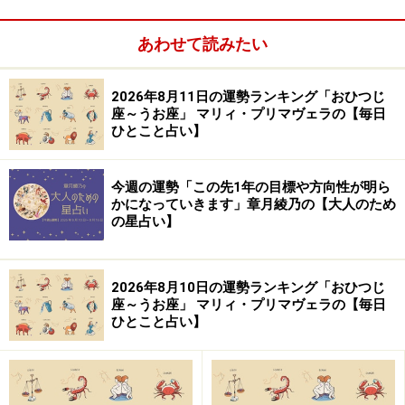
ない。テレビ、ラジオなどへの出演や、Webメディア、
雑誌での執筆など幅広く活躍中。好きな食べ物は桃と餃
あわせて読みたい
子。あだ名はナッキー。
2026年8月11日の運勢ランキング「おひつじ
【イラスト】
座～うお座」 マリィ・プリマヴェラの【毎日
ほんま ちあき
ひとこと占い】
※記事内容は執筆時点のものです。最新の内容をご確認くださ
今週の運勢「この先1年の目標や方向性が明ら
い。
かになっていきます」章月綾乃の【大人のため
の星占い】
【編集部おすすめの購入サイト】
2026年8月10日の運勢ランキング「おひつじ
座～うお座」 マリィ・プリマヴェラの【毎日
Amazonで占い関連の商品をチェック！
ひとこと占い】
楽天市場で占い関連の商品をチェック！