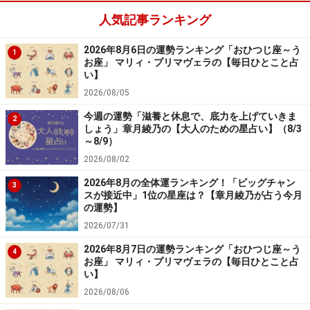
知性をアピールして。周囲から信頼と尊敬を集める暗
人気記事ランキング
示。
2026年8月6日の運勢ランキング「おひつじ座～う
1
＞今週の運勢！ 章月綾乃の【大人のための星占い】
お座」 マリィ・プリマヴェラの【毎日ひとこと占
い】
2026/08/05
3位：おうし座／牡牛座（4月20日～5月20
日生まれ）
今週の運勢「滋養と休息で、底力を上げていきま
2
しょう」章月綾乃の【大人のための星占い】（8/3
～8/9）
2026/08/02
2026年8月の全体運ランキング！「ビッグチャン
3
強運日。何事も真正面からぶつかれば道が開けるはず。
スが接近中」1位の星座は？【章月綾乃が占う今月
の運勢】
＞今週の運勢！ 章月綾乃の【大人のための星占い】
2026/07/31
2026年8月7日の運勢ランキング「おひつじ座～う
4
2位：おとめ座／乙女座（8月23日～9月22
お座」 マリィ・プリマヴェラの【毎日ひとこと占
い】
日生まれ）
2026/08/06