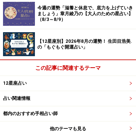
＞今週の運勢！ 章月綾乃の【大人のための星占い】
今週の運勢「滋養と休息で、底力を上げていき
ましょう」章月綾乃の【大人のための星占い】
（8/3～8/9）
5位：さそり座／蠍座（10月24日～11月22
日生まれ）
【12星座別】2026年8月の運勢！ 生田目浩美.
の「もぐもぐ開運占い」
アクティブに活動したい日。少し遠出すると良い出会い
この記事に関連するテーマ
の予感が。
＞今週の運勢！ 章月綾乃の【大人のための星占い】
12星座占い
占い関連情報
4位：うお座／魚座（2月19日～3月20日生
まれ）
都内のおすすめ手相占い師
他のテーマも見る