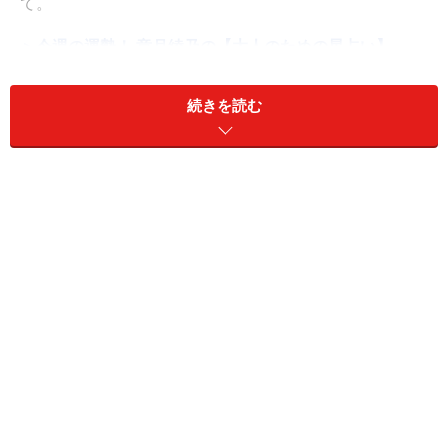
て。
＞今週の運勢！ 章月綾乃の【大人のための星占い】
10位：かに座／蟹座（6月22日～7月22日生
続きを読む
まれ）
えこひいきはトラブルのもと。誰にでも同じ態度で接し
よう。
＞今週の運勢！ 章月綾乃の【大人のための星占い】
9位：ふたご座／双子座（5月21日～6月21
日生まれ）