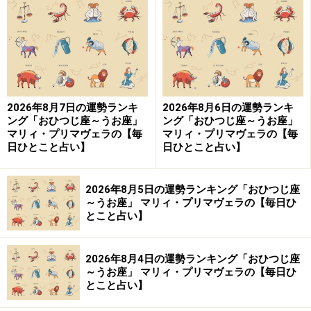
生まれ）
気配りが幸運のカギ。後輩の面倒を見ると感謝されそ
う。
2026年8月7日の運勢ランキ
2026年8月6日の運勢ランキ
ング「おひつじ座～うお座」
ング「おひつじ座～うお座」
マリィ・プリマヴェラの【毎
マリィ・プリマヴェラの【毎
＞今週の運勢！ 章月綾乃の【大人のための星占い】
日ひとこと占い】
日ひとこと占い】
6位：やぎ座／山羊座（12月22日～1月19日
2026年8月5日の運勢ランキング「おひつじ座
生まれ）
～うお座」 マリィ・プリマヴェラの【毎日ひ
とこと占い】
2026年8月4日の運勢ランキング「おひつじ座
集団の中で目立つと幸運到来。座るなら最前列を選ぼ
～うお座」 マリィ・プリマヴェラの【毎日ひ
とこと占い】
う。