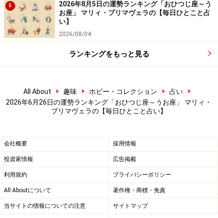
2026年8月5日の運勢ランキング「おひつじ座～う
5
お座」 マリィ・プリマヴェラの【毎日ひとこと占
い】
ラッキーチャンスをつかめるかも。ただし絶対口外しな
2026/08/04
いように。
ランキングをもっと見る
＞今週の運勢！ 章月綾乃の【大人のための星占い】
>
>
>
>
All About
趣味
ホビー・コレクション
占い
1位：いて座／射手座（11月23日～12月21
2026年6月26日の運勢ランキング「おひつじ座～うお座」 マリィ・
日生まれ）
プリマヴェラの【毎日ひとこと占い】
会社概要
採用情報
嫌いな人にもいいところあり。温かい目で接すると◎。
投資家情報
広告掲載
利用規約
プライバシーポリシー
＞今週の運勢！ 章月綾乃の【大人のための星占い】
All Aboutについて
著作権・商標・免責
当サイトの情報についての注意
サイトマップ
※記事内容は執筆時点のものです。最新の内容をご確認くださ
い。