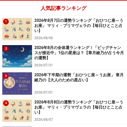
人気記事ランキング
グループ行動に救いあり。無理難題も楽々とクリア可
2026年8月7日の運勢ランキング「おひつじ座～う
1
能。
お座」 マリィ・プリマヴェラの【毎日ひとこと占
い】
＞今週の運勢！ 章月綾乃の【大人のための星占い】
2026/08/06
2026年8月の全体運ランキング！「ビッグチャン
2
スが接近中」1位の星座は？【章月綾乃が占う今月
の運勢】
2026/07/31
2026年下半期の運勢「おひつじ座～うお座」 章月
3
綾乃の【大人のための星占い】
2026/07/01
2026年8月8日の運勢ランキング「おひつじ座～う
4
お座」 マリィ・プリマヴェラの【毎日ひとこと占
い】
2026/08/07