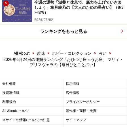
6位：おうし座／牡牛座（4月20日～5月20
今週の運勢「滋養と休息で、底力を上げていきま
5
日生まれ）
しょう」章月綾乃の【大人のための星占い】（8/3
～8/9）
2026/08/02
ランキングをもっと見る
生活がマンネリ気味。嘆くより改善する努力をしてみ
て。
>
>
>
>
All About
趣味
ホビー・コレクション
占い
＞今週の運勢！ 章月綾乃の【大人のための星占い】
2026年6月24日の運勢ランキング「おひつじ座～うお座」 マリィ・
プリマヴェラの【毎日ひとこと占い】
5位：おとめ座／乙女座（8月23日～9月22
日生まれ）
会社概要
採用情報
投資家情報
広告掲載
利用規約
プライバシーポリシー
All Aboutについて
著作権・商標・免責
仕事や用事以外のことで成果が。とことん趣味を楽しも
当サイトの情報についての注意
サイトマップ
う。