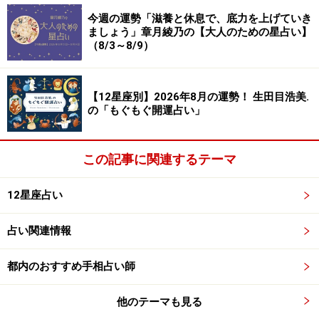
今週の運勢「滋養と休息で、底力を上げていき
ましょう」章月綾乃の【大人のための星占い】
（8/3～8/9）
8位：うお座／魚座（2月19日～3月20日生
まれ）
【12星座別】2026年8月の運勢！ 生田目浩美.
の「もぐもぐ開運占い」
この記事に関連するテーマ
怖くて不思議な体験をしそう。でも言いふらさないこ
と。
12星座占い
＞今週の運勢！ 章月綾乃の【大人のための星占い】
占い関連情報
7位：いて座／射手座（11月23日～12月21
都内のおすすめ手相占い師
日生まれ）
他のテーマも見る