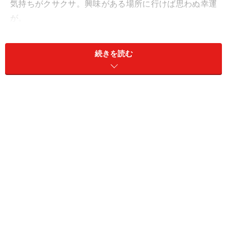
気持ちがクサクサ。興味がある場所に行けば思わぬ幸運
が。
＞今週の運勢！ 章月綾乃の【大人のための星占い】
続きを読む
11位：やぎ座／山羊座（12月22日～1月19
日生まれ）
人に理解されず悩みそう。でも無愛想な態度や皮肉は
NG。