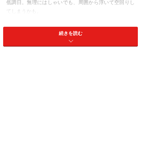
低調日。無理にはしゃいでも、周囲から浮いて空回りし
てしまうかも。
＞【12星座別】今月の「仕事＆金運」1位の星座は？
続きを読む
11位：いて座／射手座（11月23日～12月21
日生まれ）
うまい話に飛びつくと痛い目に。もうけ話は聞き流すこ
と。