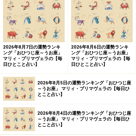
9位：みずがめ座／水瓶座（1月20日～2月
18日生まれ）
2026年8月7日の運勢ランキ
2026年8月6日の運勢ランキ
考え過ぎるとドツボにはまるかも。「なるようになる」
ング「おひつじ座～うお座」
ング「おひつじ座～うお座」
と腹を決めて。
マリィ・プリマヴェラの【毎
マリィ・プリマヴェラの【毎
日ひとこと占い】
日ひとこと占い】
＞【12星座別】今月の「仕事＆金運」1位の星座は？
2026年8月5日の運勢ランキング「おひつじ座
～うお座」 マリィ・プリマヴェラの【毎日ひ
とこと占い】
2026年8月4日の運勢ランキング「おひつじ座
～うお座」 マリィ・プリマヴェラの【毎日ひ
とこと占い】