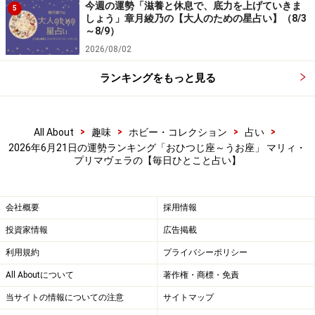
6位：しし座／獅子座（7月23日～8月22日
今週の運勢「滋養と休息で、底力を上げていきま
5
生まれ）
しょう」章月綾乃の【大人のための星占い】（8/3
～8/9）
2026/08/02
ランキングをもっと見る
ハメをはずすと周囲から敬遠されそう。今日は控えめに
過ごすこと。
>
>
>
>
All About
趣味
ホビー・コレクション
占い
＞【12星座別】今月の「仕事＆金運」1位の星座は？
2026年6月21日の運勢ランキング「おひつじ座～うお座」 マリィ・
プリマヴェラの【毎日ひとこと占い】
5位：さそり座／蠍座（10月24日～11月22
日生まれ）
会社概要
採用情報
投資家情報
広告掲載
利用規約
プライバシーポリシー
All Aboutについて
著作権・商標・免責
共通の趣味を持つ友人と語り合おう。親密度が急激にア
当サイトの情報についての注意
サイトマップ
ップ！