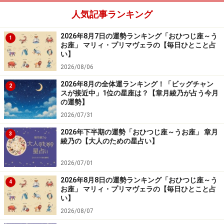
人気記事ランキング
障害が多いけれど、正直にしていれば壁は低くなるは
2026年8月7日の運勢ランキング「おひつじ座～う
1
ず。
お座」 マリィ・プリマヴェラの【毎日ひとこと占
い】
＞【12星座別】今月の「仕事＆金運」1位の星座は？
2026/08/06
2026年8月の全体運ランキング！「ビッグチャン
2
スが接近中」1位の星座は？【章月綾乃が占う今月
の運勢】
2026/07/31
2026年下半期の運勢「おひつじ座～うお座」 章月
3
綾乃の【大人のための星占い】
2026/07/01
2026年8月8日の運勢ランキング「おひつじ座～う
4
お座」 マリィ・プリマヴェラの【毎日ひとこと占
い】
2026/08/07