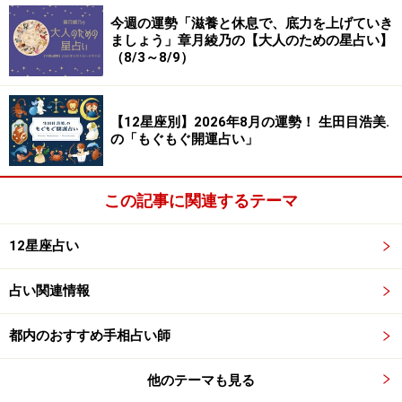
今週の運勢「滋養と休息で、底力を上げていき
ましょう」章月綾乃の【大人のための星占い】
（8/3～8/9）
8位：てんびん座／天秤座（9月23日～10月
23日生まれ）
【12星座別】2026年8月の運勢！ 生田目浩美.
の「もぐもぐ開運占い」
この記事に関連するテーマ
イライラしがち。自転車の運転は歩行者に十分な配慮
を。
12星座占い
＞【12星座別】今月の「仕事＆金運」1位の星座は？
占い関連情報
7位：おひつじ座／牡羊座（3月21日～4月
都内のおすすめ手相占い師
19日生まれ）
他のテーマも見る