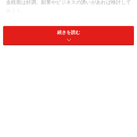
金銭面は好調。副業やビジネスの誘いがあれば検討して
みよう。
＞【12星座別】今月の全体運1位の星座は？
続きを読む
11位：いて座／射手座（11月23日～12月21
日生まれ）
家族との会話に幸運が潜んでいる日。ぜひ電話だけでも
してみて。