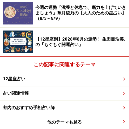
今週の運勢「滋養と休息で、底力を上げていき
ましょう」章月綾乃の【大人のための星占い】
（8/3～8/9）
8位：おひつじ座／牡羊座（3月21日～4月
19日生まれ）
【12星座別】2026年8月の運勢！ 生田目浩美.
の「もぐもぐ開運占い」
気分が憂鬱（ゆううつ）になりそう。心の安定を保つよ
この記事に関連するテーマ
うリラックスして。
12星座占い
＞【12星座別】今月の全体運1位の星座は？
占い関連情報
7位：てんびん座／天秤座（9月23日～10月
23日生まれ）
都内のおすすめ手相占い師
他のテーマも見る