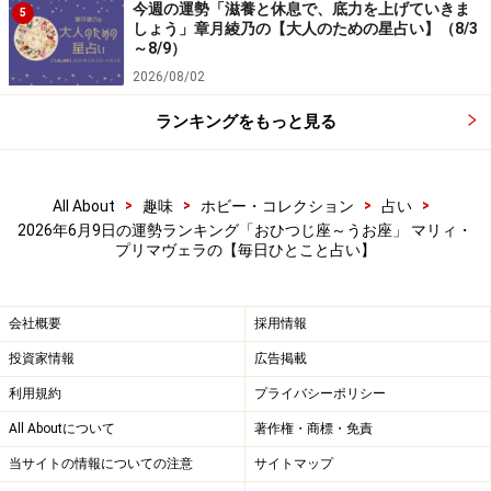
18日生まれ）
今週の運勢「滋養と休息で、底力を上げていきま
5
しょう」章月綾乃の【大人のための星占い】（8/3
～8/9）
2026/08/02
自己主張は控えめに。わけもなく恨まれてしまうか
ランキングをもっと見る
も……。
＞【12星座別】今月の全体運1位の星座は？
>
>
>
>
All About
趣味
ホビー・コレクション
占い
2026年6月9日の運勢ランキング「おひつじ座～うお座」 マリィ・
プリマヴェラの【毎日ひとこと占い】
5位：やぎ座／山羊座（12月22日～1月19日
生まれ）
会社概要
採用情報
投資家情報
広告掲載
利用規約
プライバシーポリシー
流れに身を任せてしまうこと。思わぬ幸運をゲットでき
All Aboutについて
著作権・商標・免責
そう。
当サイトの情報についての注意
サイトマップ
＞【12星座別】今月の全体運1位の星座は？