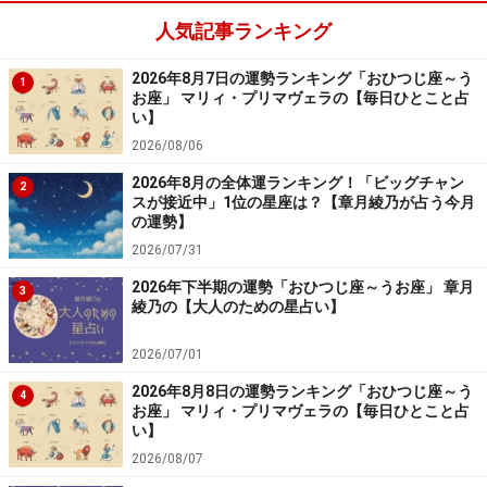
人気記事ランキング
潔癖になり過ぎると周囲から敬遠されそう。アバウトで
OK。
2026年8月7日の運勢ランキング「おひつじ座～う
1
お座」 マリィ・プリマヴェラの【毎日ひとこと占
＞【12星座別】今月の全体運1位の星座は？
い】
2026/08/06
2026年8月の全体運ランキング！「ビッグチャン
2
スが接近中」1位の星座は？【章月綾乃が占う今月
の運勢】
2026/07/31
2026年下半期の運勢「おひつじ座～うお座」 章月
3
綾乃の【大人のための星占い】
2026/07/01
2026年8月8日の運勢ランキング「おひつじ座～う
4
お座」 マリィ・プリマヴェラの【毎日ひとこと占
い】
6位：みずがめ座／水瓶座（1月20日～2月
2026/08/07