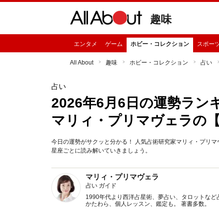
趣味
エンタメ
ゲーム
ホビー・コレクション
スポー
All About
趣味
ホビー・コレクション
占い
占い
2026年6月6日の運勢ラ
マリィ・プリマヴェラの
今日の運勢がサクッと分かる！ 人気占術研究家マリィ・プリマヴ
星座ごとに読み解いていきましょう。
マリィ・プリマヴェラ
占い ガイド
1990年代より西洋占星術、夢占い、タロットなど
かたわら、個人レッスン、鑑定も。 著書多数。