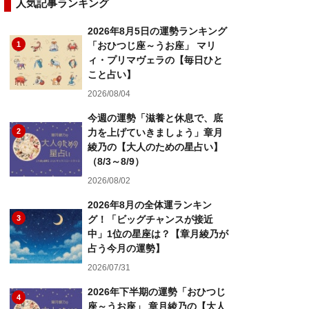
人気記事ランキング
2026年8月5日の運勢ランキング
1
「おひつじ座～うお座」 マリ
ィ・プリマヴェラの【毎日ひと
こと占い】
2026/08/04
今週の運勢「滋養と休息で、底
2
力を上げていきましょう」章月
綾乃の【大人のための星占い】
（8/3～8/9）
2026/08/02
2026年8月の全体運ランキン
3
グ！「ビッグチャンスが接近
中」1位の星座は？【章月綾乃が
占う今月の運勢】
2026/07/31
2026年下半期の運勢「おひつじ
4
座～うお座」 章月綾乃の【大人