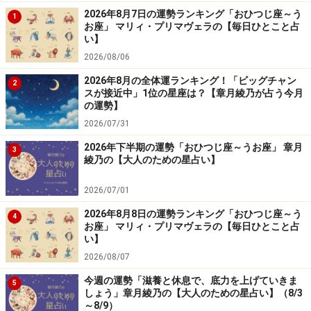
2026年8月7日の運勢ランキング「おひつじ座～う
1
お座」 マリィ・プリマヴェラの【毎日ひとこと占
い】
2026/08/06
2026年8月の全体運ランキング！「ビッグチャン
2
スが接近中」1位の星座は？【章月綾乃が占う今月
の運勢】
2026/07/31
2026年下半期の運勢「おひつじ座～うお座」 章月
3
綾乃の【大人のための星占い】
2026/07/01
2026年8月8日の運勢ランキング「おひつじ座～う
4
お座」 マリィ・プリマヴェラの【毎日ひとこと占
い】
2026/08/07
今週の運勢「滋養と休息で、底力を上げていきま
5
しょう」章月綾乃の【大人のための星占い】（8/3
～8/9）